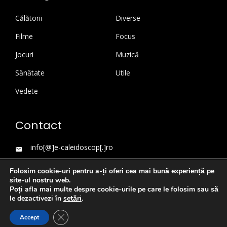
Călătorii
Diverse
Filme
Focus
Jocuri
Muzică
Sănătate
Utile
Vedete
Contact
info[@]e-caleidoscop[.]ro
Folosim cookie-uri pentru a-ți oferi cea mai bună experiență pe
site-ul nostru web.
Poți afla mai multe despre cookie-urile pe care le folosim sau să
le dezactivezi în
setări
.
Close GDPR Cookie Banner
Accept
WordPress Theme
|
Viral News
by HashThemes