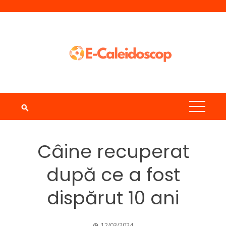
Skip
to
content
Câine recuperat
după ce a fost
dispărut 10 ani
12/03/2024