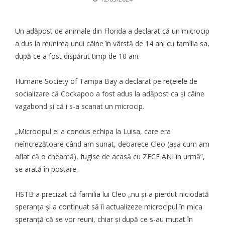
Un adăpost de animale din Florida a declarat că un microcip
a dus la reunirea unui câine în vârstă de 14 ani cu familia sa,
după ce a fost dispărut timp de 10 ani.
Humane Society of Tampa Bay a declarat
pe rețelele de
socializare
că Cockapoo a fost adus la adăpost ca și
câine
vagabond și că i s-a scanat un microcip.
„Microcipul ei a condus echipa la Luisa, care era
neîncrezătoare când am sunat, deoarece Cleo (așa cum am
aflat că o cheamă), fugise de acasă cu ZECE ANI în urmă”,
se arată în postare.
HSTB a precizat că familia lui Cleo „nu și-a pierdut niciodată
speranța și a continuat să îi actualizeze microcipul în mica
speranță că se vor reuni, chiar și după ce s-au mutat în