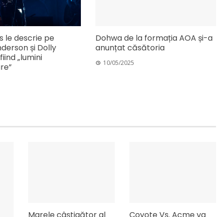
s le descrie pe
Dohwa de la formația AOA și-a
derson și Dolly
anunțat căsătoria
iind „lumini
10/05/2025
re”
Marele câștigător al
Coyote Vs. Acme va