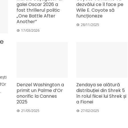
galei Oscar 2026 a
dezvălui ce îl face pe
fost thrillerul politic
Wile E. Coyote să
„One Battle After
funcționeze
Another”
28/11/2025
17/03/2026
me
ești
Denzel Washington a
Zendaya se alătură
d’Or
primit un Palme d’Or
distribuției din Shrek 5
.
onorific la Cannes
în rolul fiicei lui Shrek și
2025
a Fionei
21/05/2025
27/02/2025