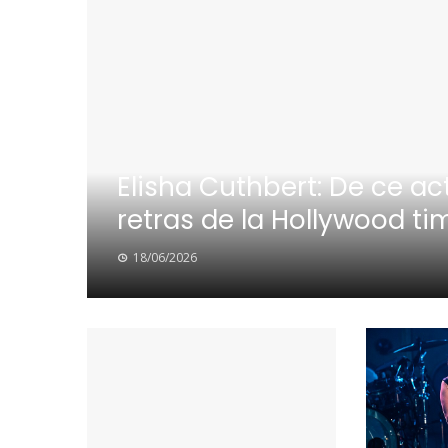
Elisha Cuthbert: De ce act
retras de la Hollywood ti
18/06/2026