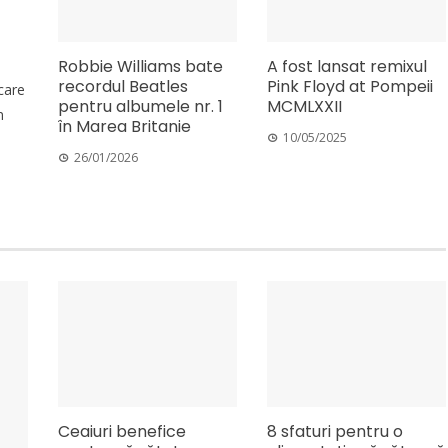
Robbie Williams bate
A fost lansat remixul
l
recordul Beatles
Pink Floyd at Pompeii
care
pentru albumele nr. 1
MCMLXXII
n
în Marea Britanie
10/05/2025
26/01/2026
Ceaiuri benefice
8 sfaturi pentru o