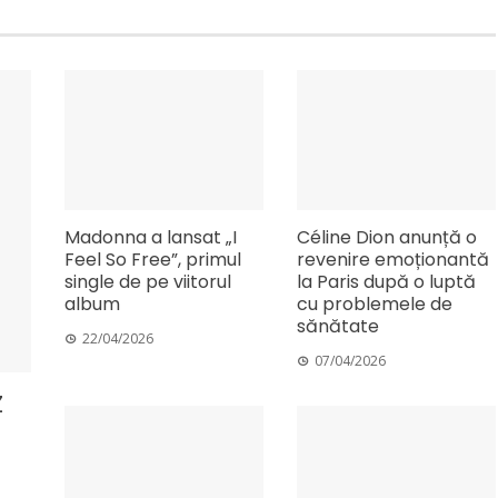
Madonna a lansat „I
Céline Dion anunță o
Feel So Free”, primul
revenire emoționantă
single de pe viitorul
la Paris după o luptă
album
cu problemele de
sănătate
22/04/2026
07/04/2026
Z