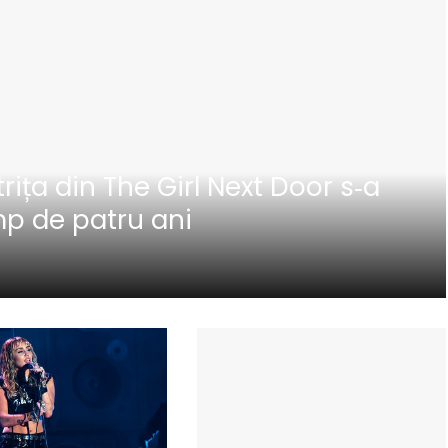
rița din The Girl Next Door s‑a
mp de patru ani