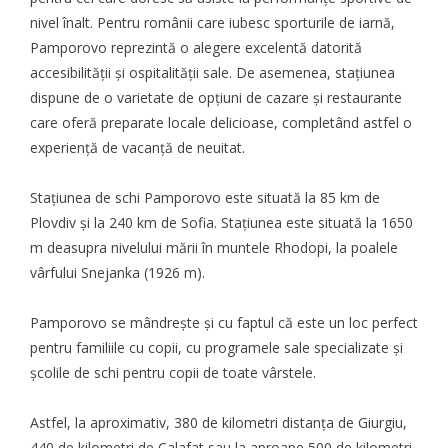
nivel înalt. Pentru românii care iubesc sporturile de iarnă,
Pamporovo reprezintă o alegere excelentă datorită
accesibilității și ospitalității sale. De asemenea, stațiunea
dispune de o varietate de opțiuni de cazare și restaurante
care oferă preparate locale delicioase, completând astfel o
experiență de vacanță de neuitat.
Stațiunea de schi Pamporovo este situată la 85 km de
Plovdiv și la 240 km de Sofia. Stațiunea este situată la 1650
m deasupra nivelului mării în muntele Rhodopi, la poalele
vârfului Snejanka (1926 m).
Pamporovo se mândrește și cu faptul că este un loc perfect
pentru familiile cu copii, cu programele sale specializate și
școlile de schi pentru copii de toate vârstele.
Astfel, la aproximativ, 380 de kilometri distanța de Giurgiu,
440 de kilometri de Calafat sau la aproape 500 de kilometri