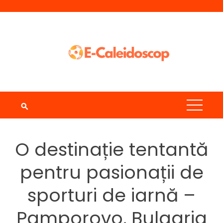
Skip
to
content
O destinație tentantă
pentru pasionații de
sporturi de iarnă –
Pamporovo, Bulgaria