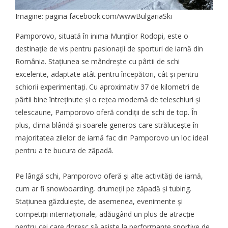
Imagine: pagina facebook.com/wwwBulgariaSki
Pamporovo, situată în inima Munților Rodopi, este o
destinație de vis pentru pasionații de sporturi de iarnă
din
România. Stațiunea se mândrește cu
pârtii de schi
excelente, adaptate atât pentru începători, cât și pentru
schiorii experimentați. Cu aproximativ 37 de kilometri de
pârtii bine întreținute și o rețea modernă de teleschiuri și
telescaune, Pamporovo oferă condiții de schi de top. În
plus, clima blândă și soarele generos care strălucește în
majoritatea zilelor de iarnă fac din Pamporovo un loc ideal
pentru a te bucura de zăpadă.
Pe lângă schi, Pamporovo oferă și alte activități de iarnă,
cum ar fi snowboarding, drumeții pe zăpadă și tubing.
Stațiunea găzduiește, de asemenea, evenimente și
competiții internaționale, adăugând un plus de atracție
pentru cei care doresc să asiste la performanțe sportive de