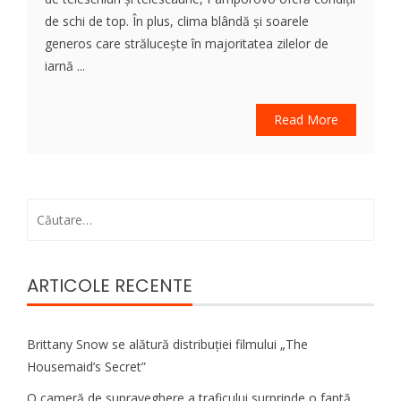
de schi de top. În plus, clima blândă și soarele
generos care strălucește în majoritatea zilelor de
iarnă ...
Read More
Caută
după:
ARTICOLE RECENTE
Brittany Snow se alătură distribuției filmului „The
Housemaid’s Secret”
O cameră de supraveghere a traficului surprinde o faptă