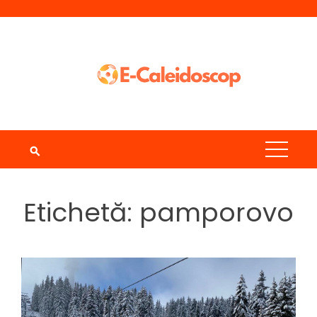
Skip
to
content
Etichetă:
pamporovo