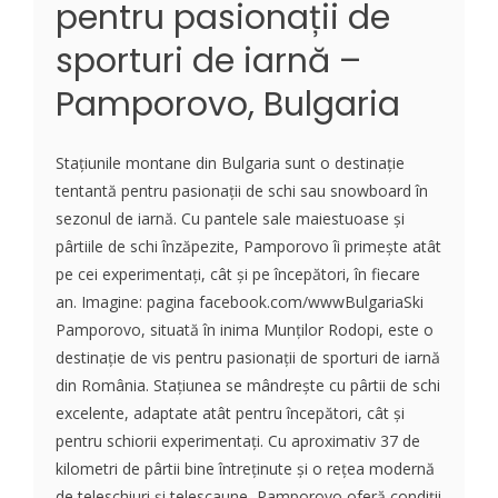
pentru pasionații de
sporturi de iarnă –
Pamporovo, Bulgaria
Stațiunile montane din Bulgaria sunt o destinație
tentantă pentru pasionații de schi sau snowboard în
sezonul de iarnă. Cu pantele sale maiestuoase și
pârtiile de schi înzăpezite, Pamporovo îi primește atât
pe cei experimentați, cât și pe începători, în fiecare
an. Imagine: pagina facebook.com/wwwBulgariaSki
Pamporovo, situată în inima Munților Rodopi, este o
destinație de vis pentru pasionații de sporturi de iarnă
din România. Stațiunea se mândrește cu pârtii de schi
excelente, adaptate atât pentru începători, cât și
pentru schiorii experimentați. Cu aproximativ 37 de
kilometri de pârtii bine întreținute și o rețea modernă
de teleschiuri și telescaune, Pamporovo oferă condiții