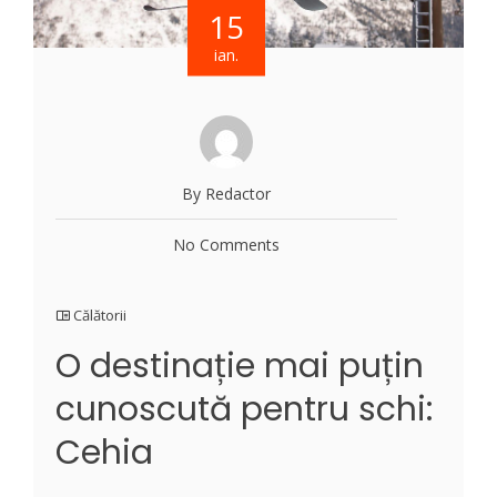
15
ian.
By Redactor
No Comments
Călătorii
O destinație mai puțin
cunoscută pentru schi:
Cehia