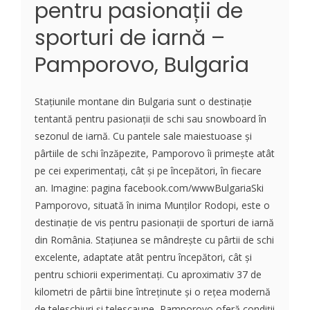
pentru pasionații de
sporturi de iarnă –
Pamporovo, Bulgaria
Stațiunile montane din Bulgaria sunt o destinație
tentantă pentru pasionații de schi sau snowboard în
sezonul de iarnă. Cu pantele sale maiestuoase și
pârtiile de schi înzăpezite, Pamporovo îi primește atât
pe cei experimentați, cât și pe începători, în fiecare
an. Imagine: pagina facebook.com/wwwBulgariaSki
Pamporovo, situată în inima Munților Rodopi, este o
destinație de vis pentru pasionații de sporturi de iarnă
din România. Stațiunea se mândrește cu pârtii de schi
excelente, adaptate atât pentru începători, cât și
pentru schiorii experimentați. Cu aproximativ 37 de
kilometri de pârtii bine întreținute și o rețea modernă
de teleschiuri și telescaune, Pamporovo oferă condiții