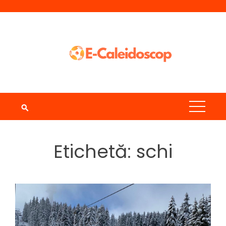
Skip
to
content
Etichetă:
schi