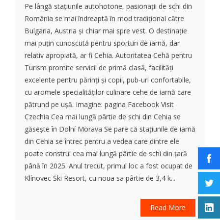
Pe lângă stațiunile autohotone, pasionații de schi din
România se mai îndreaptă în mod tradițional către
Bulgaria, Austria și chiar mai spre vest. O destinație
mai puțin cunoscută pentru sporturi de iarnă, dar
relativ apropiată, ar fi Cehia. Autoritatea Cehă pentru
Turism promite servicii de primă clasă, facilități
excelente pentru părinți și copii, pub-uri confortabile,
cu aromele specialităților culinare cehe de iarnă care
pătrund pe ușă. Imagine: pagina Facebook Visit
Czechia Cea mai lungă pârtie de schi din Cehia se
găsește în Dolní Morava Se pare că stațiunile de iarnă
din Cehia se întrec pentru a vedea care dintre ele
poate construi cea mai lungă pârtie de schi din țară
până în 2025. Anul trecut, primul loc a fost ocupat de
Klínovec Ski Resort, cu noua sa pârtie de 3,4 k...
Read More