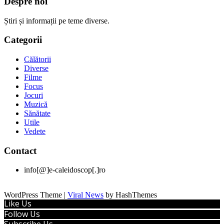
Despre noi
Știri și informații pe teme diverse.
Categorii
Călătorii
Diverse
Filme
Focus
Jocuri
Muzică
Sănătate
Utile
Vedete
Contact
info[@]e-caleidoscop[.]ro
WordPress Theme
|
Viral News
by HashThemes
Like Us
Follow Us