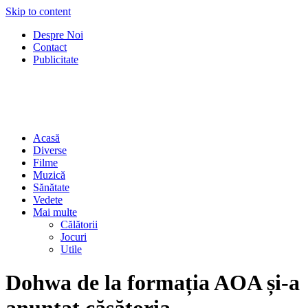
Skip to content
Despre Noi
Contact
Publicitate
Acasă
Diverse
Filme
Muzică
Sănătate
Vedete
Mai multe
Călătorii
Jocuri
Utile
Dohwa de la formația AOA și-a