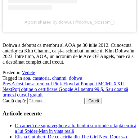
A post shared by dohwa (@dohwa_blossom_)
Dohwa a debutat ca membru al AOA pe 30 iulie 2012. Cunoscută
anterior ca Kim Chanmi, ea și-a schimbat numele în Kim Dohwa în
2023. Între timp, AOA, un acronim de le Ace OF Angels, pare că s-
a destrămat complet anul trecut.
Posted in
Vedete
Tagged in
aoa
,
casatoria
,
chanmi
,
dohwa
Prev
A fost lansat remixul Pink Floyd at Pompeii MCMLXXII
Next
Poți obține o certificare Google AI pentru 99 $. Sau doar să
urmezi cursul gratuit
Caută după:
Articole recente
O cameră de supraveghere a traficului surprinde o faptă eroică
a lui Spider-Man în viața reală
Elisha Cuthbert: De ce actrița din The Girl Next Door s‑a