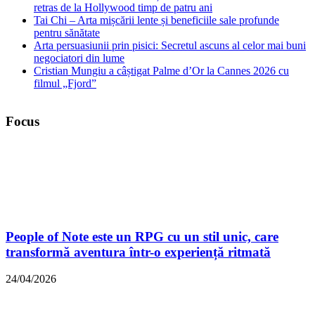
retras de la Hollywood timp de patru ani
Tai Chi – Arta mișcării lente și beneficiile sale profunde
pentru sănătate
Arta persuasiunii prin pisici: Secretul ascuns al celor mai buni
negociatori din lume
Cristian Mungiu a câștigat Palme d’Or la Cannes 2026 cu
filmul „Fjord”
Focus
People of Note este un RPG cu un stil unic, care
transformă aventura într-o experiență ritmată
24/04/2026