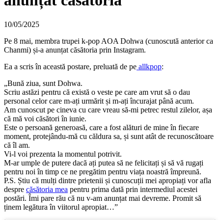
anunțat căsătoria
10/05/2025
Pe 8 mai, membra trupei k-pop AOA Dohwa (cunoscută anterior ca
Chanmi) și-a anunțat căsătoria prin Instagram.
Ea a scris în această postare, preluată de pe
allkpop
:
„Bună ziua, sunt Dohwa.
Scriu astăzi pentru că există o veste pe care am vrut să o dau
personal celor care m-ați urmărit și m-ați încurajat până acum.
Am cunoscut pe cineva cu care vreau să-mi petrec restul zilelor, așa
că mă voi căsători în iunie.
Este o persoană generoasă, care a fost alături de mine în fiecare
moment, protejându-mă cu căldura sa, și sunt atât de recunoscătoare
că îl am.
Vi-l voi prezenta la momentul potrivit.
M-ar umple de putere dacă ați putea să ne felicitați și să vă rugați
pentru noi în timp ce ne pregătim pentru viața noastră împreună.
P.S. Știu că mulți dintre prietenii și cunoscuții mei apropiați vor afla
despre
căsătoria mea
pentru prima dată prin intermediul acestei
postări. Îmi pare rău că nu v-am anunțat mai devreme. Promit să
ținem legătura în viitorul apropiat…”