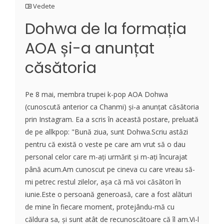
Vedete
Dohwa de la formația
AOA și-a anunțat
căsătoria
Pe 8 mai, membra trupei k-pop AOA Dohwa
(cunoscută anterior ca Chanmi) și-a anunțat căsătoria
prin Instagram. Ea a scris în această postare, preluată
de pe allkpop: "Bună ziua, sunt Dohwa.Scriu astăzi
pentru că există o veste pe care am vrut să o dau
personal celor care m-ați urmărit și m-ați încurajat
până acum.Am cunoscut pe cineva cu care vreau să-
mi petrec restul zilelor, așa că mă voi căsători în
iunie.Este o persoană generoasă, care a fost alături
de mine în fiecare moment, protejându-mă cu
căldura sa, și sunt atât de recunoscătoare că îl am.Vi-l