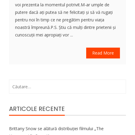
voi prezenta la momentul potrivit.M-ar umple de
putere dacă ați putea să ne felicitați și să vă rugați
pentru noi în timp ce ne pregătim pentru viața
noastră împreună.P.S. Știu că mulți dintre prietenii și
cunoscuții mei apropiați vor ...
Read More
Caută
după:
ARTICOLE RECENTE
Brittany Snow se alătură distribuției filmului „The