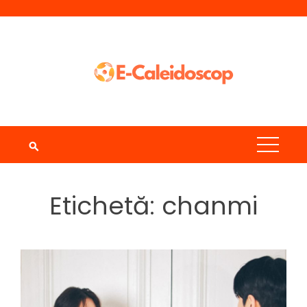
Skip
to
content
Etichetă:
chanmi