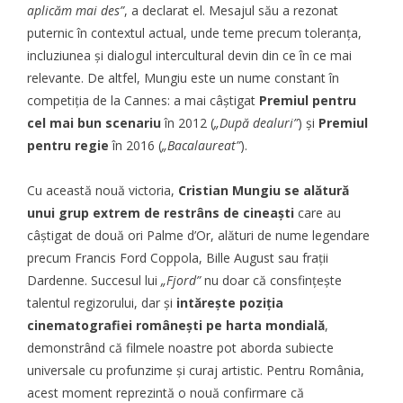
aplicăm mai des”
, a declarat el. Mesajul său a rezonat
puternic în contextul actual, unde teme precum toleranța,
incluziunea și dialogul intercultural devin din ce în ce mai
relevante. De altfel, Mungiu este un nume constant în
competiția de la Cannes: a mai câștigat
Premiul pentru
cel mai bun scenariu
în 2012 (
„După dealuri”
) și
Premiul
pentru regie
în 2016 (
„Bacalaureat”
).
Cu această nouă victoria,
Cristian Mungiu se alătură
unui grup extrem de restrâns de cineaști
care au
câștigat de două ori
Palme d’Or
, alături de nume legendare
precum Francis Ford Coppola, Bille August sau frații
Dardenne. Succesul lui
„Fjord”
nu doar că consfințește
talentul regizorului, dar și
intărește poziția
cinematografiei românești pe harta mondială
,
demonstrând că filmele noastre pot aborda subiecte
universale cu profunzime și curaj artistic. Pentru România,
acest moment reprezintă o nouă confirmare că