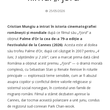
25/05/2026
Cristian Mungiu a intrat în istoria cinematografiei
românești și mondiale
după ce filmul său
„Fjord”
a
obținut
Palme d’Or la cea de-a 79-a ediție a
Festivalului de la Cannes (2026)
. Acesta este al doilea
său trofeu Palme d’Or, după cel câștigat în 2007 pentru
„4
luni, 3 săptămâni și 2 zile”
, care a marcat prima dată când
România a obținut acest premiu.
„Fjord”
— o dramă morală
complexă, cu Sebastian Stan și Renate Reinsve în rolurile
principale — explorează teme sensibile, cum ar fi abuzul
asupra copiilor și conflictul dintre valorile religioase și
sistemul social norvegian, în contextul unei familii de
migranți români. Filmul a stârnit dezbateri aprinse la
Cannes, dar tocmai această polarizare a unit juriu, condus
de regizorul sud-coreean Park Chan-wook.