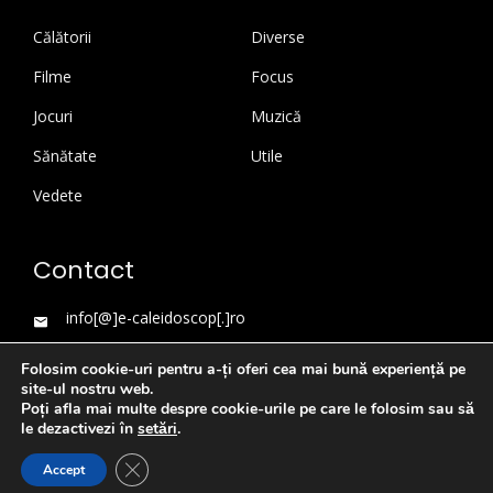
Călătorii
Diverse
Filme
Focus
Jocuri
Muzică
Sănătate
Utile
Vedete
Contact
info[@]e-caleidoscop[.]ro
Folosim cookie-uri pentru a-ți oferi cea mai bună experiență pe
site-ul nostru web.
Poți afla mai multe despre cookie-urile pe care le folosim sau să
le dezactivezi în
setări
.
Close GDPR Cookie Banner
Accept
WordPress Theme
|
Viral News
by HashThemes