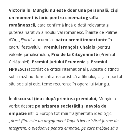
Victoria lui Mungiu nu este doar una personală, ci și
un moment istoric pentru cinematografia
românească
, care confirmă încă o dată relevanța și
puterea narativă a noului val românesc. Înainte de Palme
d’Or,
„Fjord”
a acumulat
patru
premii importante
în
cadrul festivalului:
Premiul François Chalais
(pentru
valorile jurnalismului),
Prix de la Citoyenneté
(Premiul
Cetățeniei),
Premiul Juriului Ecumenic
și
Premiul
FIPRESCI
(acordat de criticii internaționali). Aceste distincții
subliniază nu doar calitatea artistică a filmului, ci și impactul
său social și etic, teme recurente în opera lui Mungiu.
În
discursul ținut după primirea premiului
, Mungiu a
vorbit despre
polarizarea societății și nevoia de
empatie
într-o Europă tot mai fragmentată ideologic.
„Acest film este un angajament împotriva oricărei forme de
integrism, o pledoarie pentru empatie, pe care trebuie să o