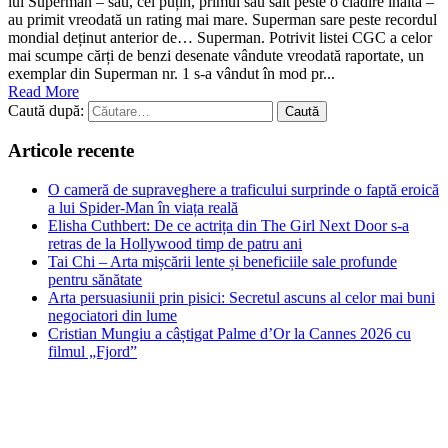
lui Superman – sau, cel puțin, primul său salt peste o clădire înaltă –
au primit vreodată un rating mai mare. Superman sare peste recordul
mondial deținut anterior de… Superman. Potrivit listei CGC a celor
mai scumpe cărți de benzi desenate vândute vreodată raportate, un
exemplar din Superman nr. 1 s-a vândut în mod pr...
Read More
Caută după:
Articole recente
O cameră de supraveghere a traficului surprinde o faptă eroică
a lui Spider-Man în viața reală
Elisha Cuthbert: De ce actrița din The Girl Next Door s‑a
retras de la Hollywood timp de patru ani
Tai Chi – Arta mișcării lente și beneficiile sale profunde
pentru sănătate
Arta persuasiunii prin pisici: Secretul ascuns al celor mai buni
negociatori din lume
Cristian Mungiu a câștigat Palme d’Or la Cannes 2026 cu
filmul „Fjord”