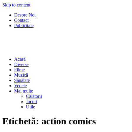
Skip to content
Despre Noi
Contact
Publicitate
Acasă
Diverse
Filme
Muzică
Sănătate
Vedete
Mai multe
Călătorii
Jocuri
Utile
Etichetă:
action comics