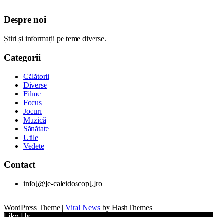
Despre noi
Știri și informații pe teme diverse.
Categorii
Călătorii
Diverse
Filme
Focus
Jocuri
Muzică
Sănătate
Utile
Vedete
Contact
info[@]e-caleidoscop[.]ro
WordPress Theme
|
Viral News
by HashThemes
Like Us