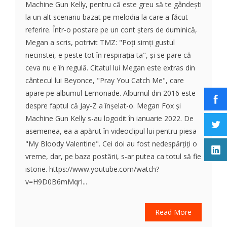
Machine Gun Kelly, pentru că este greu să te gândești
la un alt scenariu bazat pe melodia la care a făcut
referire. Într-o postare pe un cont șters de duminică,
Megan a scris, potrivit TMZ: "Poți simți gustul
necinstei, e peste tot în respirația ta", și se pare că
ceva nu e în regulă. Citatul lui Megan este extras din
cântecul lui Beyonce, "Pray You Catch Me", care
apare pe albumul Lemonade. Albumul din 2016 este
despre faptul că Jay-Z a înșelat-o. Megan Fox și
Machine Gun Kelly s-au logodit în ianuarie 2022. De
asemenea, ea a apărut în videoclipul lui pentru piesa
"My Bloody Valentine". Cei doi au fost nedespărțiți o
vreme, dar, pe baza postării, s-ar putea ca totul să fie
istorie. https://www.youtube.com/watch?
v=H9D0B6mMqrI...
Read More