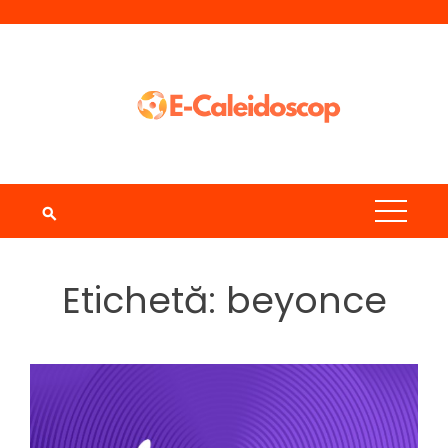
Skip
to
content
Etichetă:
beyonce