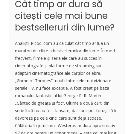
Cât timp ar dura să
citești cele mai bune
bestselleruri din lume?
Analiștii Picodi.com au calculat cât timp ar lua un
maraton de citire a bestsellerurilor din lume. În mod
frecvent, filmele și serialele care au succes în
cinematografe și platforme de streaming sunt
adaptări cinematografice ale cărților celebre.
„Game of Thrones”, unul dintre cele mai vizionate
seriale TV, nu face excepție. A fost creat pe baza
romanului fantastic al lui George R. R. Martin
„Cântec de gheață și foc”. Ultimele două cărți din
serie încă nu au fost lansate, dar fanii pot totuși să le
devoreze pe cele cinci care sunt deja scoase.
Călătoria în jurul lumii Westeros ar dura aproximativ
97 de ore pentru un cititor mediu – este cel mai lung