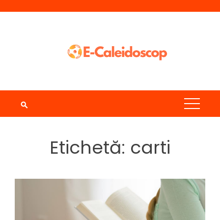
Skip
to
content
Etichetă:
carti