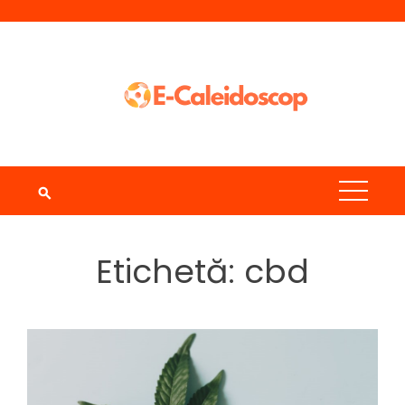
Skip
to
content
Etichetă:
cbd