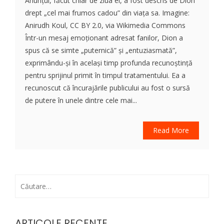
Anunțul, făcut chiar de ziua ei, a fost descris de Dion
drept „cel mai frumos cadou” din viața sa. Imagine:
Anirudh Koul, CC BY 2.0, via Wikimedia Commons
Într-un mesaj emoționant adresat fanilor, Dion a
spus că se simte „puternică” și „entuziasmată”,
exprimându-și în același timp profunda recunoștință
pentru sprijinul primit în timpul tratamentului. Ea a
recunoscut că încurajările publicului au fost o sursă
de putere în unele dintre cele mai...
Read More
Caută
după:
ARTICOLE RECENTE