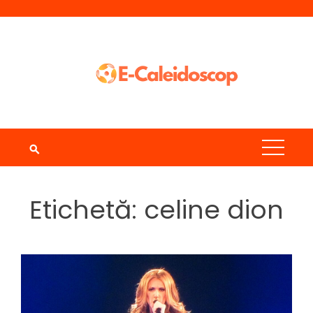
Skip
to
content
Etichetă:
celine dion