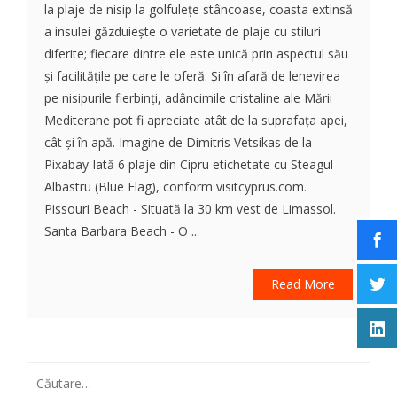
la plaje de nisip la golfulețe stâncoase, coasta extinsă
a insulei găzduiește o varietate de plaje cu stiluri
diferite; fiecare dintre ele este unică prin aspectul său
și facilitățile pe care le oferă. Și în afară de lenevirea
pe nisipurile fierbinți, adâncimile cristaline ale Mării
Mediterane pot fi apreciate atât de la suprafața apei,
cât și în apă. Imagine de Dimitris Vetsikas de la
Pixabay Iată 6 plaje din Cipru etichetate cu Steagul
Albastru (Blue Flag), conform visitcyprus.com.
Pissouri Beach - Situată la 30 km vest de Limassol.
Santa Barbara Beach - O ...
Read More
Caută
după: