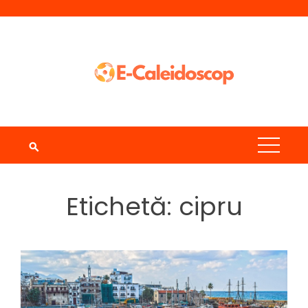
Skip
to
content
Etichetă:
cipru