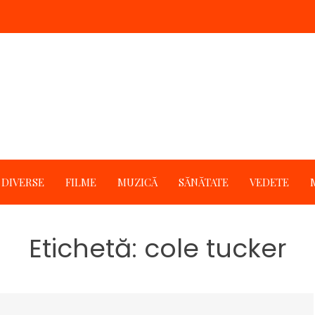
DIVERSE
FILME
MUZICĂ
SĂNĂTATE
VEDETE
Etichetă:
cole tucker