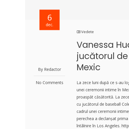
6
dec.
Vedete
Vanessa Hud
jucătorul de
Mexic
By Redactor
No Comments
La zece luni după ce s-au lo
unei ceremonii intime în Mex
proaspăt căsătorită. La zece
cu jucătorul de baseball Col
cadrul unei ceremonii intim
perechea a declanșat prima d
întâlnire în Los Angeles. 