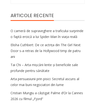
după:
ARTICOLE RECENTE
O cameră de supraveghere a traficului surprinde
o faptă eroică a lui Spider-Man în viața reală
Elisha Cuthbert: De ce actrița din The Girl Next
Door s‑a retras de la Hollywood timp de patru
ani
Tai Chi – Arta mișcării lente și beneficiile sale
profunde pentru sănătate
Arta persuasiunii prin pisici: Secretul ascuns al
celor mai buni negociatori din lume
Cristian Mungiu a câștigat Palme d’Or la Cannes
2026 cu filmul „Fjord”