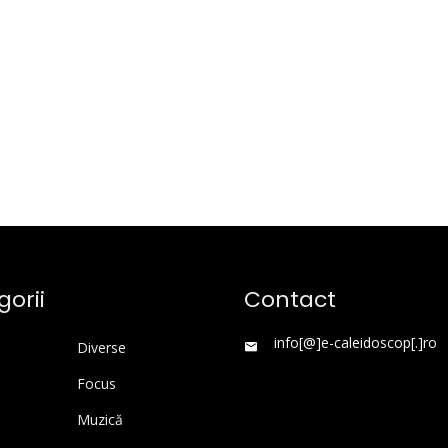
orii
Contact
info[@]e-caleidoscop[.]ro
Diverse
Focus
Muzică