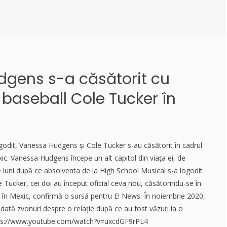
gens s-a căsătorit cu
 baseball Cole Tucker în
godit, Vanessa Hudgens și Cole Tucker s-au căsătorit în cadrul
ic. Vanessa Hudgens începe un alt capitol din viața ei, de
 luni după ce absolventa de la High School Musical s-a logodit
e Tucker, cei doi au început oficial ceva nou, căsătorindu-se în
e în Mexic, confirmă o sursă pentru E! News. În noiembrie 2020,
ată zvonuri despre o relație după ce au fost văzuți la o
https://www.youtube.com/watch?v=uxcdGF9rPL4