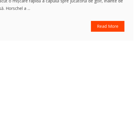
făcut o mișcare rapidă a capului spre jucătorul de golf, înainte de
ă. Horschel a ...
Read More