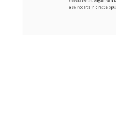
capătul crosei. Aligatorul a 
a se întoarce în direcția opus