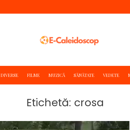
DIVERSE
FILME
MUZICĂ
SĂNĂTATE
VEDETE
Etichetă:
crosa