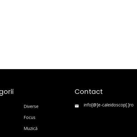
orii
Contact
info[@]e-caleidoscop[.]ro
Diverse
Focus
Muzică