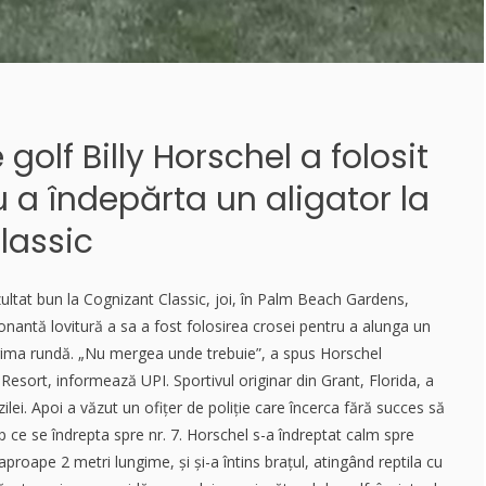
golf Billy Horschel a folosit
 a îndepărta un aligator la
lassic
ezultat bun la Cognizant Classic, joi, în Palm Beach Gardens,
onantă lovitură a sa a fost folosirea crosei pentru a alunga un
 prima rundă. „Nu mergea unde trebuie”, a spus Horschel
Resort, informează UPI. Sportivul originar din Grant, Florida, a
 zilei. Apoi a văzut un ofițer de poliție care încerca fără succes să
mp ce se îndrepta spre nr. 7. Horschel s-a îndreptat calm spre
aproape 2 metri lungime, și și-a întins brațul, atingând reptila cu