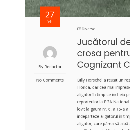
27
feb.
Diverse
Jucătorul de 
crosa pentru
Cognizant C
By Redactor
No Comments
Billy Horschel a reușit un r
Florida, dar cea mai impresi
aligator în timp ce încheia
reporterilor la PGA National 
lovit la gaura nr. 6, a 15-a a
îndepărteze aligatorul în ti
aligator, care părea să aibă 