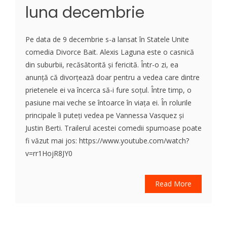
luna decembrie
Pe data de 9 decembrie s-a lansat în Statele Unite
comedia Divorce Bait. Alexis Laguna este o casnică
din suburbii, recăsătorită și fericită. Într-o zi, ea
anunță că divorțează doar pentru a vedea care dintre
prietenele ei va încerca să-i fure soțul. Între timp, o
pasiune mai veche se întoarce în viața ei. În rolurile
principale îi puteți vedea pe Vannessa Vasquez și
Justin Berti. Trailerul acestei comedii spumoase poate
fi văzut mai jos: https://www.youtube.com/watch?
v=rr1HojR8JY0
Read More