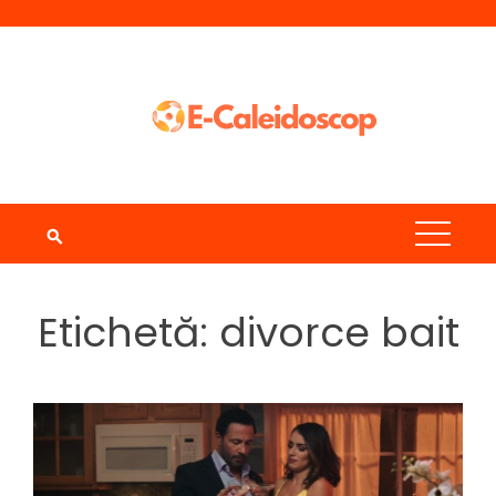
Skip
to
content
Etichetă:
divorce bait