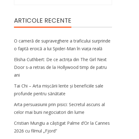
după:
ARTICOLE RECENTE
O cameră de supraveghere a traficului surprinde
o faptă eroică a lui Spider-Man în viața reală
Elisha Cuthbert: De ce actrița din The Girl Next
Door s‑a retras de la Hollywood timp de patru
ani
Tai Chi – Arta mișcării lente și beneficiile sale
profunde pentru sănătate
Arta persuasiunii prin pisici: Secretul ascuns al
celor mai buni negociatori din lume
Cristian Mungiu a câștigat Palme d’Or la Cannes
2026 cu filmul „Fjord”