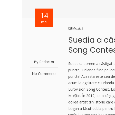
14
mai
Muzică
Suedia a câ
Song Contes
By Redactor
Suedeza Loreen a câștigat cu
puncte, Finlanda fiind pe loc
No Comments
puncte! Aceasta este cea de-
acum la egalitate cu Irlanda 
Eurovision Song Contest. Lore
MixȘtiri. În 2012, ea a câșt
doilea artist din istorie ca
Logan a făcut dubla pentru I
trofeul Eurovision lui Loreen.