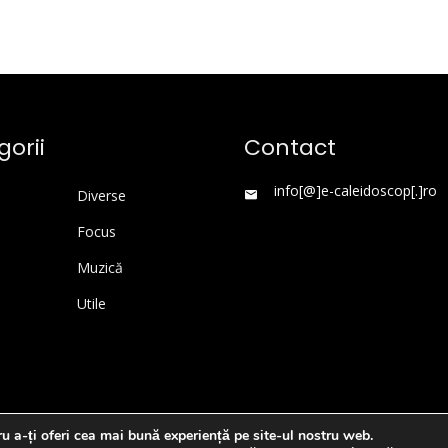
orii
Contact
info[@]e-caleidoscop[.]ro
Diverse
Focus
Muzică
Utile
u a-ți oferi cea mai bună experiență pe site-ul nostru web.
WordPress Theme
|
Viral News
by HashThemes