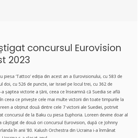
știgat concursul Eurovision
t 2023
 piesa ‘Tattoo’ ediția din acest an a Eurovisionului, cu 583 de
ul doi, cu 526 de puncte, iar Israel pe locul trei, cu 362 de
a șaptea victorie a țării, ceea ce înseamnă că Suedia se află
în ceea ce privește cele mai multe victorii din toate timpurile la
en a obținut două dintre cele 7 victorii ale Suediei, potrivit
igat concursul de la Baku cu piesa Euphoria. Loreen devine doar al
re a câștigat de două ori concursul Eurovision, după ce Johnny
rlanda în anii ’80. Kalush Orchestra din Ucraina i-a înmânat
 Ucraina s-a clasat anul ...