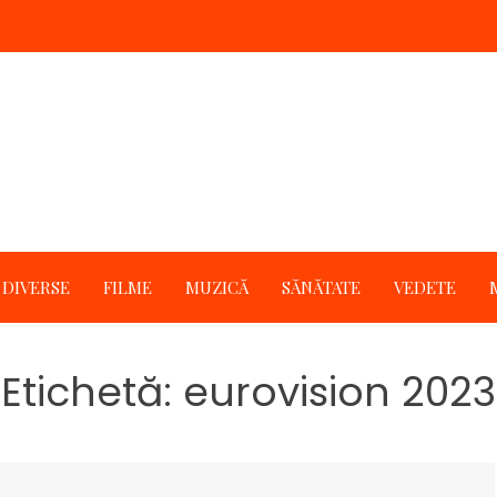
DIVERSE
FILME
MUZICĂ
SĂNĂTATE
VEDETE
Etichetă:
eurovision 2023