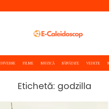
DIVERSE
FILME
MUZICĂ
SĂNĂTATE
VEDETE
Etichetă:
godzilla