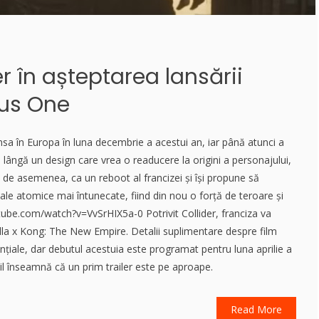
er în așteptarea lansării
nus One
sa în Europa în luna decembrie a acestui an, iar până atunci a
e lângă un design care vrea o readucere la origini a personajului,
 de asemenea, ca un reboot al francizei și își propune să
 sale atomice mai întunecate, fiind din nou o forță de teroare și
tube.com/watch?v=VvSrHIX5a-0 Potrivit Collider, franciza va
illa x Kong: The New Empire. Detalii suplimentare despre film
țiale, dar debutul acestuia este programat pentru luna aprilie a
bil înseamnă că un prim trailer este pe aproape.
Read More