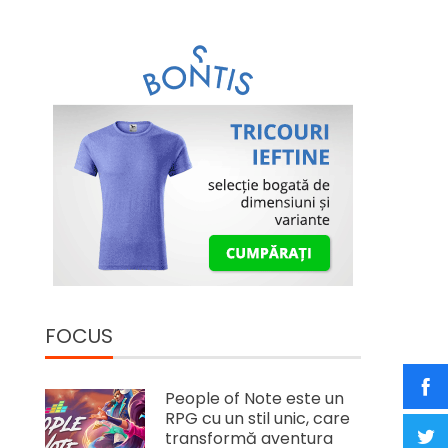
FOCUS
People of Note este un
RPG cu un stil unic, care
transformă aventura