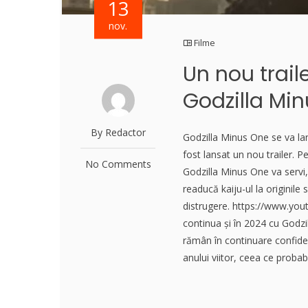
13
nov.
Filme
Un nou trail
Godzilla Mi
By Redactor
Godzilla Minus One se va lan
fost lansat un nou trailer. P
No Comments
Godzilla Minus One va servi,
readucă kaiju-ul la originile
distrugere. https://www.you
continua și în 2024 cu Godz
rămân în continuare confiden
anului viitor, ceea ce proba