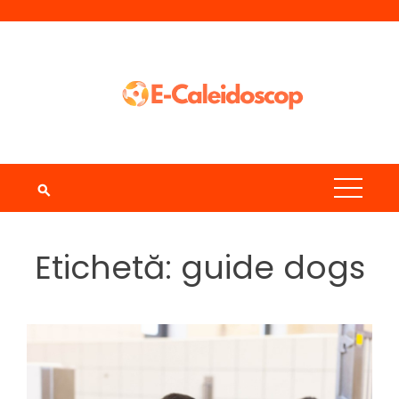
Skip
to
content
Etichetă:
guide dogs