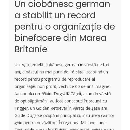
Un ciobănesc german
a stabilit un record
pentru o organizație de
binefacere din Marea
Britanie
Unity, o femelă ciobănesc german în vârstă de trei
ani, a născut nu mai puțin de 16 căței, stabilind un
record pentru programul de reproducere al
organizației non-profit, vechi de 60 de ani! Imagine:
facebook.com/GuideDogsUK Cățeii, acum în vârstă
de opt săptămâni, au fost concepuți împreună cu
Trigger, un Golden Retriever în vârstă de șase ani.
Guide Dogs se ocupă în principal cu instruirea câinilor
ghid pentru nevăzători. În regiunea Midlands and
East, unde a avut loc fericitul eveniment, există patru