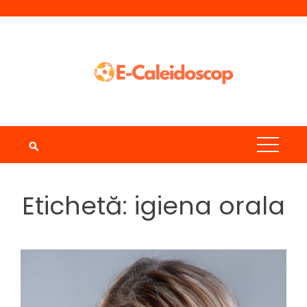
Skip
to
content
Etichetă:
igiena orala