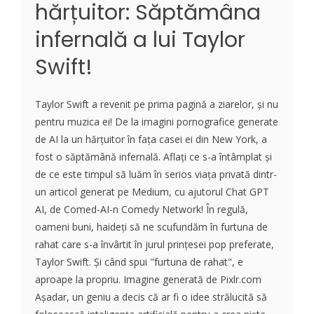
hărțuitor: Săptămâna
infernală a lui Taylor
Swift!
Taylor Swift a revenit pe prima pagină a ziarelor, și nu
pentru muzica ei! De la imagini pornografice generate
de AI la un hărțuitor în fața casei ei din New York, a
fost o săptămână infernală. Aflați ce s-a întâmplat și
de ce este timpul să luăm în serios viața privată dintr-
un articol generat pe Medium, cu ajutorul Chat GPT
AI, de Comed-AI-n Comedy Network! În regulă,
oameni buni, haideți să ne scufundăm în furtuna de
rahat care s-a învârtit în jurul prințesei pop preferate,
Taylor Swift. Și când spui "furtuna de rahat", e
aproape la propriu. Imagine generată de Pixlr.com
Așadar, un geniu a decis că ar fi o idee strălucită să