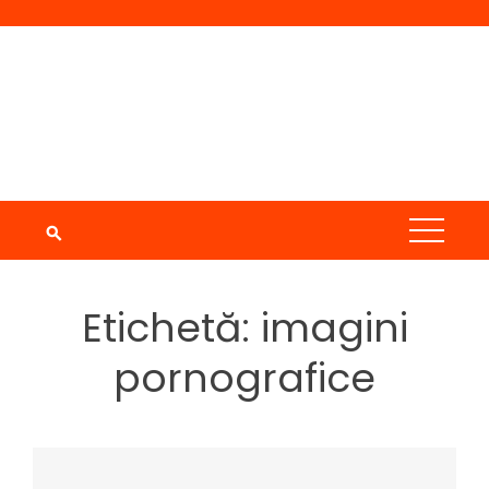
Skip
to
content
Etichetă:
imagini
pornografice