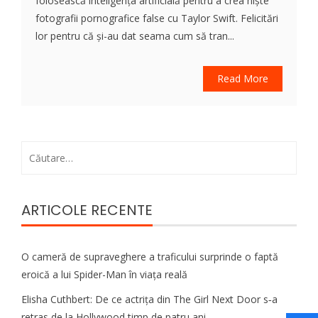
folosească inteligența artificială pentru a crea niște
fotografii pornografice false cu Taylor Swift. Felicitări
lor pentru că și-au dat seama cum să tran...
Read More
Caută
după:
ARTICOLE RECENTE
O cameră de supraveghere a traficului surprinde o faptă
eroică a lui Spider-Man în viața reală
Elisha Cuthbert: De ce actrița din The Girl Next Door s‑a
retras de la Hollywood timp de patru ani