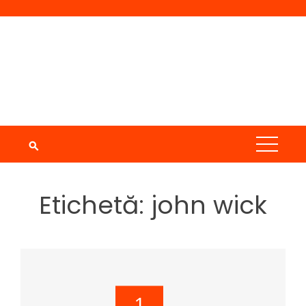
Skip
to
content
Etichetă:
john wick
1