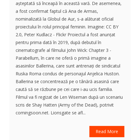
așteptată să înceapă în această vară. De asemenea,
a fost confirmat faptul că Ana de Armas,
nominalizată la Globul de Aur, s-a alăturat oficial
proiectului în rolul principal feminin. Imagine: CC BY
2.0, Peter Kudlacz - Flickr Proiectul a fost anunțat
pentru prima dată în 2019, după debutul în
cinematografe al filmului John Wick: Chapter 3 -
Parabellum, în care ne oferă o primă imagine a
asasinilor Ballerina, care sunt antrenați de sindicatul
Ruska Roma condus de personajul Anjelica Huston.
Ballerina se concentrează pe o tânără asasină care
caută să se răzbune pe cei care i-au ucis familia.
Filmul va fi regizat de Len Wiseman după un scenariu
scris de Shay Hatten (Army of the Dead), potrivit
comingsoon.net. Lionsgate se afl...
Read More