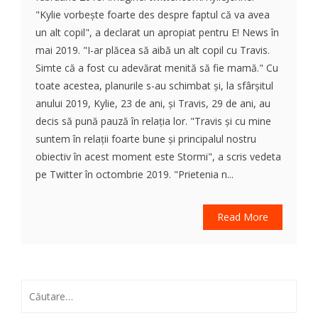
"Kylie vorbește foarte des despre faptul că va avea
un alt copil", a declarat un apropiat pentru E! News în
mai 2019. "I-ar plăcea să aibă un alt copil cu Travis.
Simte că a fost cu adevărat menită să fie mamă." Cu
toate acestea, planurile s-au schimbat și, la sfârșitul
anului 2019, Kylie, 23 de ani, și Travis, 29 de ani, au
decis să pună pauză în relația lor. "Travis și cu mine
suntem în relații foarte bune și principalul nostru
obiectiv în acest moment este Stormi", a scris vedeta
pe Twitter în octombrie 2019. "Prietenia n...
Read More
Caută
după: