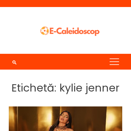
Skip
to
content
Etichetă:
kylie jenner