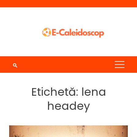
Skip
to
content
Etichetă:
lena
headey