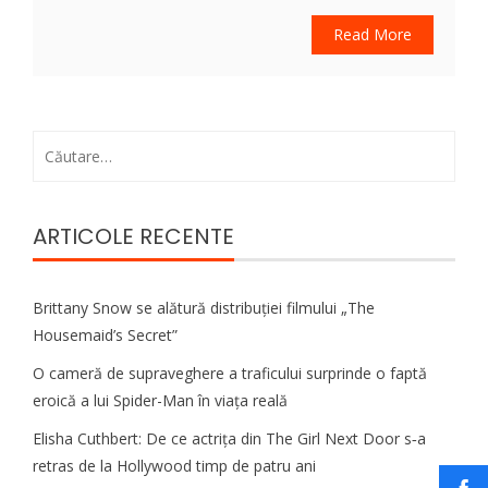
Read More
Caută
după:
ARTICOLE RECENTE
Brittany Snow se alătură distribuției filmului „The
Housemaid’s Secret”
O cameră de supraveghere a traficului surprinde o faptă
eroică a lui Spider-Man în viața reală
Elisha Cuthbert: De ce actrița din The Girl Next Door s‑a
retras de la Hollywood timp de patru ani