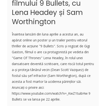
filmului 9 Bullets, cu
Lena Headey și Sam
Worthington
Înaintea lansării din luna aprilie a acestui an, au
apărut online un poster și un trailer pentru viitorul
thriller de acțiune "9 Bullets". Scris și regizat de Gigi
Gaston, filmul o are ca protagonistă pe vedeta din
"Game Of Thrones" Lena Headey, în rolul unei
dansatoare devenită scriitoare, care riscă totul pentru
a-și proteja tânărul vecin (Dean Scott Vazquez) de
fostul său șef infractor (Sam Worthington), după ce
acesta a fost martor la uciderea părinților săi.
Aruncați o privire aici:
https://www.youtube.com/watch?v=_KwZ1tuibHw 9
Bullets se va lansa pe 22 aprilie.