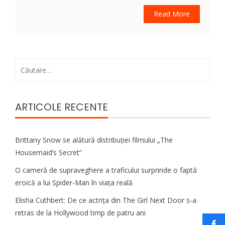
Read More
Caută
după:
ARTICOLE RECENTE
Brittany Snow se alătură distribuției filmului „The
Housemaid’s Secret”
O cameră de supraveghere a traficului surprinde o faptă
eroică a lui Spider-Man în viața reală
Elisha Cuthbert: De ce actrița din The Girl Next Door s‑a
retras de la Hollywood timp de patru ani