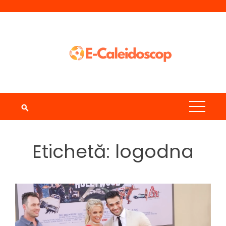
Skip
to
content
Etichetă:
logodna