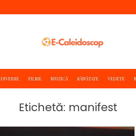
DIVERSE
FILME
MUZICĂ
SĂNĂTATE
VEDETE
Etichetă:
manifest