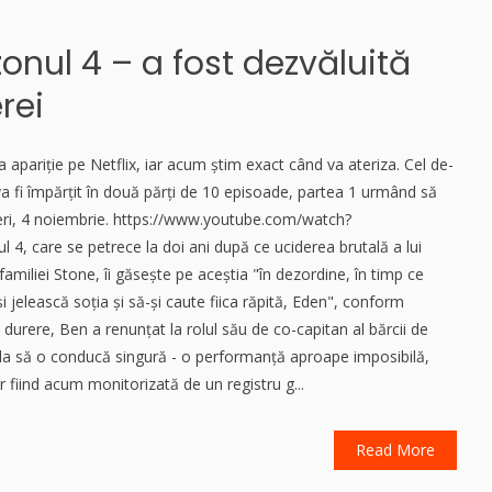
onul 4 – a fost dezvăluită
rei
a apariție pe Netflix, iar acum știm exact când va ateriza. Cel de-
 va fi împărțit în două părți de 10 episoade, partea 1 urmând să
neri, 4 noiembrie. https://www.youtube.com/watch?
4, care se petrece la doi ani după ce uciderea brutală a lui
amiliei Stone, îi găsește pe aceștia "în dezordine, în timp ce
 jelească soția și să-și caute fiica răpită, Eden", conform
e durere, Ben a renunțat la rolul său de co-capitan al bărcii de
la să o conducă singură - o performanță aproape imposibilă,
r fiind acum monitorizată de un registru g...
Read More