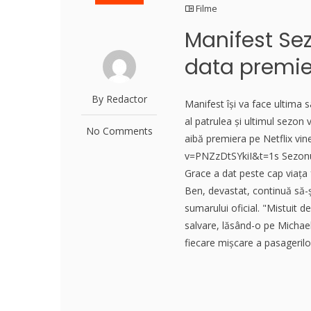
Filme
Manifest Sez
data premie
By Redactor
Manifest își va face ultima s
al patrulea și ultimul sezon
No Comments
aibă premiera pe Netflix vi
v=PNZzDtSYkiI&t=1s Sezonul 
Grace a dat peste cap viața f
Ben, devastat, continuă să-și
sumarului oficial. "Mistuit d
salvare, lăsând-o pe Michae
fiecare mișcare a pasagerilo