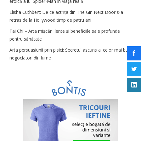
eroică a lui Spider-Man în viața reală
Elisha Cuthbert: De ce actrița din The Girl Next Door s‑a
retras de la Hollywood timp de patru ani
Tai Chi – Arta mișcării lente și beneficiile sale profunde
pentru sănătate
Arta persuasiunii prin pisici: Secretul ascuns al celor mai buni
negociatori din lume