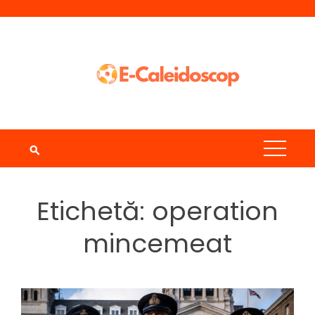
Skip
to
content
Etichetă:
operation
mincemeat