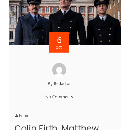
6
oct.
By Redactor
No Comments
Filme
Colin Firth, Matthew