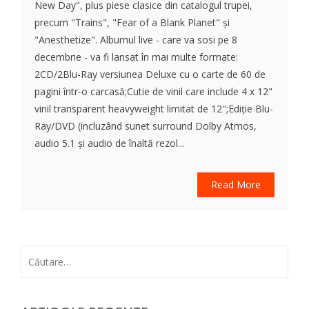
New Day", plus piese clasice din catalogul trupei,
precum "Trains", "Fear of a Blank Planet" și
"Anesthetize". Albumul live - care va sosi pe 8
decembrie - va fi lansat în mai multe formate:
2CD/2Blu-Ray versiunea Deluxe cu o carte de 60 de
pagini într-o carcasă;Cutie de vinil care include 4 x 12"
vinil transparent heavyweight limitat de 12";Ediție Blu-
Ray/DVD (incluzând sunet surround Dolby Atmos,
audio 5.1 și audio de înaltă rezol...
Read More
Caută
după: