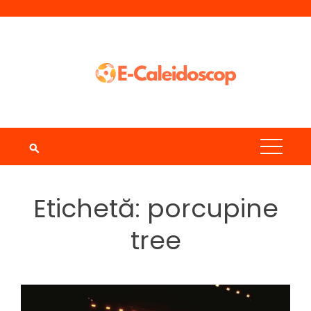
Skip
to
content
Etichetă:
porcupine
tree