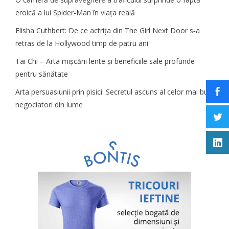
eroică a lui Spider-Man în viața reală
Elisha Cuthbert: De ce actrița din The Girl Next Door s‑a
retras de la Hollywood timp de patru ani
Tai Chi – Arta mișcării lente și beneficiile sale profunde
pentru sănătate
Arta persuasiunii prin pisici: Secretul ascuns al celor mai buni
negociatori din lume