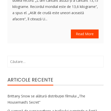
doilea record. „L-am cântărit astăzi și a cântărit 13,15
kilograme. Recordul mondial este de 13,6 kilograme”,
a spus el. „Atât de crudă este uneori această
afacere”, îl citează U...
Read More
Caută
după:
ARTICOLE RECENTE
Brittany Snow se alătură distribuției filmului „The
Housemaid’s Secret”
O cameră de supraveghere a traficului surprinde o faptă