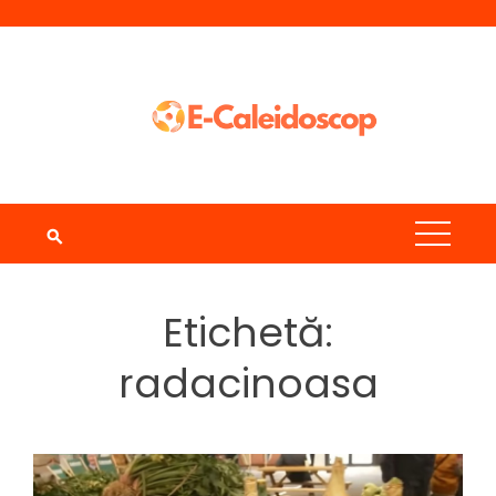
Skip
to
content
Etichetă:
radacinoasa