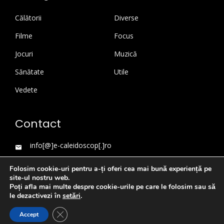
Călătorii
Diverse
Filme
Focus
Jocuri
Muzică
Sănătate
Utile
Vedete
Contact
info[@]e-caleidoscop[.]ro
Folosim cookie-uri pentru a-ți oferi cea mai bună experiență pe
site-ul nostru web.
Poți afla mai multe despre cookie-urile pe care le folosim sau să
le dezactivezi în
setări
.
Close GDPR Cookie Banner
Accept
WordPress Theme
|
Viral News
by HashThemes