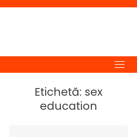
Skip
to
content
Etichetă:
sex
education