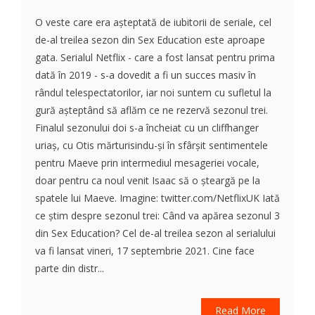
O veste care era așteptată de iubitorii de seriale, cel
de-al treilea sezon din Sex Education este aproape
gata. Serialul Netflix - care a fost lansat pentru prima
dată în 2019 - s-a dovedit a fi un succes masiv în
rândul telespectatorilor, iar noi suntem cu sufletul la
gură așteptând să aflăm ce ne rezervă sezonul trei.
Finalul sezonului doi s-a încheiat cu un cliffhanger
uriaș, cu Otis mărturisindu-și în sfârșit sentimentele
pentru Maeve prin intermediul mesageriei vocale,
doar pentru ca noul venit Isaac să o șteargă pe la
spatele lui Maeve. Imagine: twitter.com/NetflixUK Iată
ce știm despre sezonul trei: Când va apărea sezonul 3
din Sex Education? Cel de-al treilea sezon al serialului
va fi lansat vineri, 17 septembrie 2021. Cine face
parte din distr...
Read More