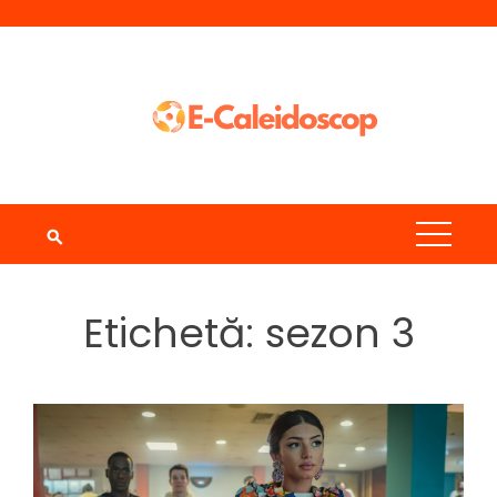
Skip
to
content
Etichetă:
sezon 3