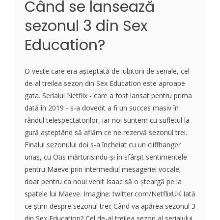
Când se lansează
sezonul 3 din Sex
Education?
O veste care era așteptată de iubitorii de seriale, cel
de-al treilea sezon din Sex Education este aproape
gata. Serialul Netflix - care a fost lansat pentru prima
dată în 2019 - s-a dovedit a fi un succes masiv în
rândul telespectatorilor, iar noi suntem cu sufletul la
gură așteptând să aflăm ce ne rezervă sezonul trei.
Finalul sezonului doi s-a încheiat cu un cliffhanger
uriaș, cu Otis mărturisindu-și în sfârșit sentimentele
pentru Maeve prin intermediul mesageriei vocale,
doar pentru ca noul venit Isaac să o șteargă pe la
spatele lui Maeve. Imagine: twitter.com/NetflixUK Iată
ce știm despre sezonul trei: Când va apărea sezonul 3
din Sex Education? Cel de-al treilea sezon al serialului