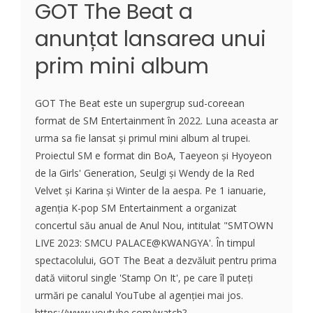
GOT The Beat a
anunțat lansarea unui
prim mini album
GOT The Beat este un supergrup sud-coreean
format de SM Entertainment în 2022. Luna aceasta ar
urma sa fie lansat și primul mini album al trupei.
Proiectul SM e format din BoA, Taeyeon și Hyoyeon
de la Girls' Generation, Seulgi și Wendy de la Red
Velvet și Karina și Winter de la aespa. Pe 1 ianuarie,
agenția K-pop SM Entertainment a organizat
concertul său anual de Anul Nou, intitulat "SMTOWN
LIVE 2023: SMCU PALACE@KWANGYA'. În timpul
spectacolului, GOT The Beat a dezvăluit pentru prima
dată viitorul single 'Stamp On It', pe care îl puteți
urmări pe canalul YouTube al agenției mai jos.
https://www.youtube.com/watch?