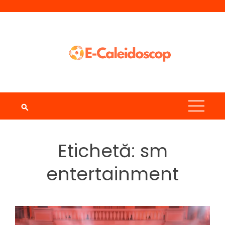
Skip
to
content
Etichetă:
sm
entertainment