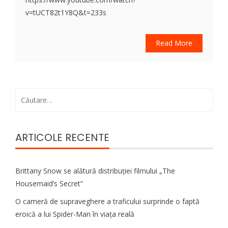
v=tUCT82t1Y8Q&t=233s
Read More
Caută
după:
ARTICOLE RECENTE
Brittany Snow se alătură distribuției filmului „The
Housemaid’s Secret”
O cameră de supraveghere a traficului surprinde o faptă
eroică a lui Spider-Man în viața reală