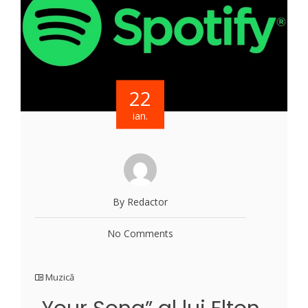
22
ian.
By Redactor
No Comments
Muzică