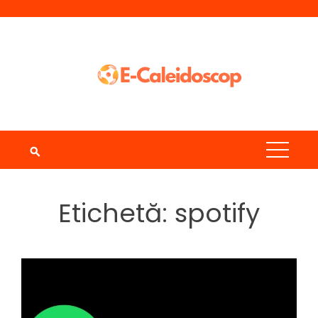
Skip
to
content
Etichetă:
spotify