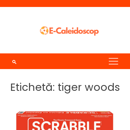
Skip
to
content
Etichetă:
tiger woods