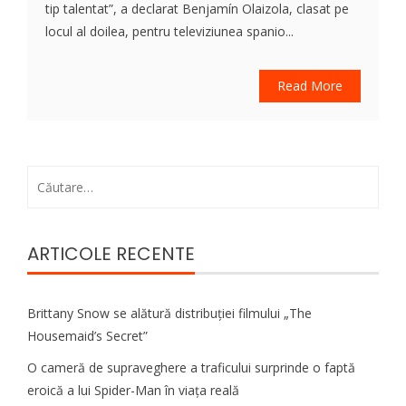
tip talentat”, a declarat Benjamín Olaizola, clasat pe
locul al doilea, pentru televiziunea spanio...
Read More
Caută
după:
ARTICOLE RECENTE
Brittany Snow se alătură distribuției filmului „The
Housemaid’s Secret”
O cameră de supraveghere a traficului surprinde o faptă
eroică a lui Spider-Man în viața reală