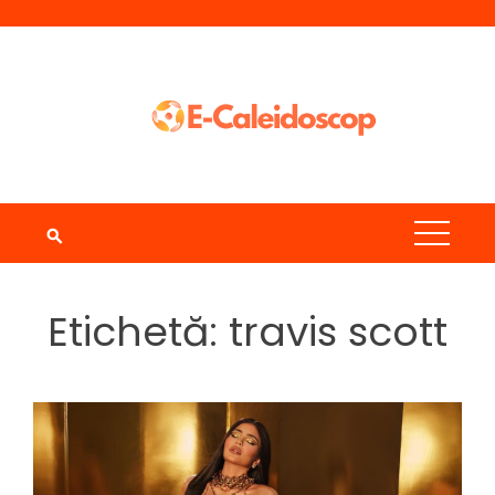
Skip
to
content
Etichetă:
travis scott