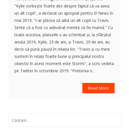
"Kylie vorbește foarte des despre faptul că va avea
un alt copil", a declarat un apropiat pentru E! News în
mai 2019. "I-ar plăcea să aibă un alt copil cu Travis.
Simte că a fost cu adevărat menită să fie mamă." Cu
toate acestea, planurile s-au schimbat și, la sfârșitul
anului 2019, Kylie, 23 de ani, și Travis, 29 de ani, au
decis să pună pauză în relația lor. "Travis și cu mine
suntem în relații foarte bune și principalul nostru
obiectiv în acest moment este Stormi", a scris vedeta
pe Twitter în octombrie 2019. "Prietenia n...
Read More
Caută
după: