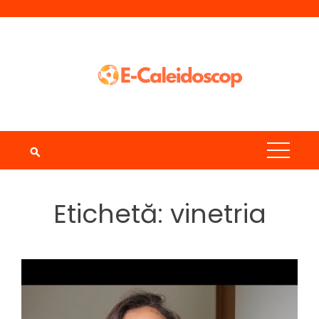
Skip
to
content
Etichetă:
vinetria