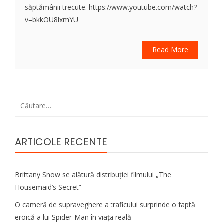
săptămânii trecute. https://www.youtube.com/watch?
v=bkkOU8lxmYU
Read More
Caută
după:
ARTICOLE RECENTE
Brittany Snow se alătură distribuției filmului „The
Housemaid’s Secret”
O cameră de supraveghere a traficului surprinde o faptă
eroică a lui Spider-Man în viața reală