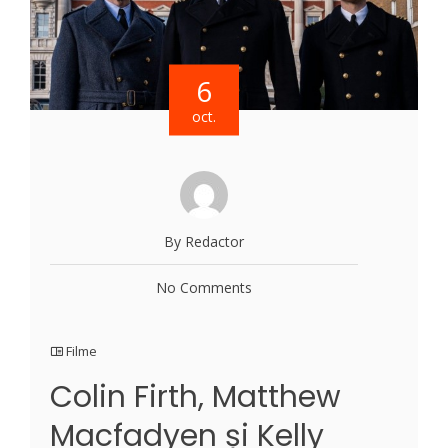
6
oct.
By Redactor
No Comments
Filme
Colin Firth, Matthew
Macfadyen și Kelly