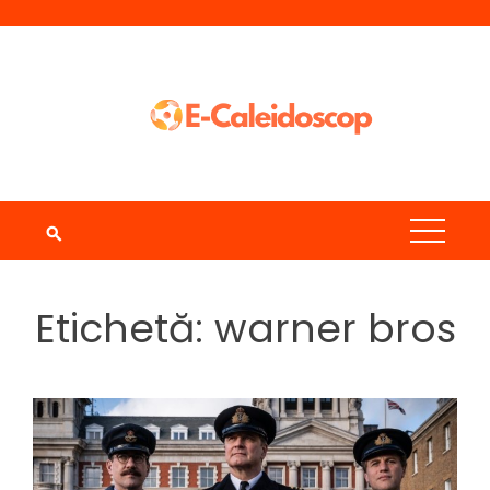
Skip
to
content
Etichetă:
warner bros