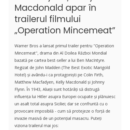
Macdonald apar în
trailerul filmului
„Operation Mincemeat”
Warner Bros a lansat primul trailer pentru "Operation
Mincemeat", drama din Al Doilea Război Mondial
bazată pe cartea best-seller a lui Ben MacIntyre.
Regizat de John Madden (The Best Exotic Marigold
Hotel) și avându-i ca protagoniști pe Colin Firth,
Matthew Macfadyen, Kelly Macdonald și Johnny
Flynn. În 1943, Aliații sunt hotărâți să distrugă
influența lui Hitler asupra Europei ocupate și plănuiesc
un asalt total asupra Siciliei; dar se confruntă cu o
provocare imposibilă - cum să protejeze o forță de
invazie masivă de un potențial masacru. Puteți
viziona trailerul mai jos: