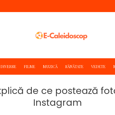
DIVERSE
FILME
MUZICĂ
SĂNĂTATE
VEDETE
plică de ce postează fot
Instagram