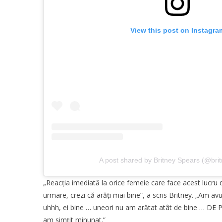
View this post on Instagra
A post shared by Britney Spears (@bri
„Reacția imediată la orice femeie care face acest lucr
urmare, crezi că arăți mai bine”, a scris Britney. „Am a
uhhh, ei bine … uneori nu am arătat atât de bine … DE 
am simțit minunat.”