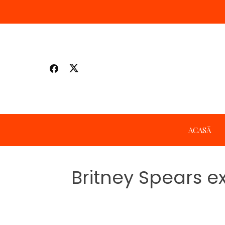
Skip
to
content
ACASĂ
Britney Spears ex