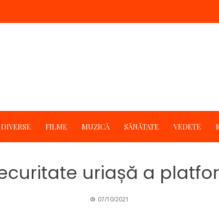
DIVERSE
FILME
MUZICĂ
SĂNĂTATE
VEDETE
ecuritate uriașă a platfo
07/10/2021