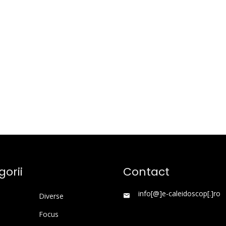
orii
Contact
info[@]e-caleidoscop[.]ro
Diverse
Focus