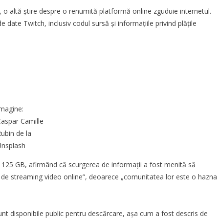
 o altă știre despre o renumită platformă online zguduie internetul.
date Twitch, inclusiv codul sursă și informațiile privind plățile
magine:
aspar Camille
ubin
de la
Unsplash
de 125 GB, afirmând că scurgerea de informații a fost menită să
l de streaming video online”, deoarece „comunitatea lor este o hazna
t disponibile public pentru descărcare, așa cum a fost descris de