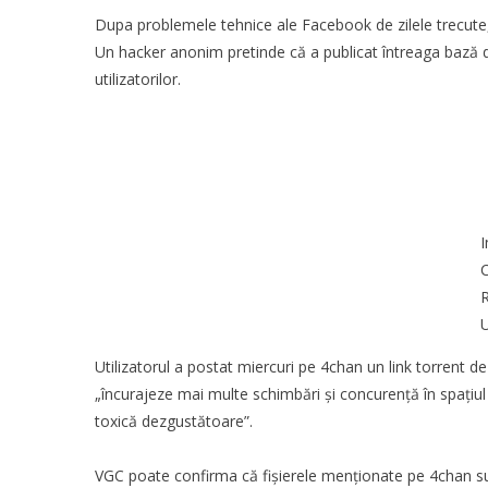
Dupa problemele tehnice ale Facebook de zilele trecute,
Un hacker anonim pretinde că a publicat întreaga bază de 
utilizatorilor.
I
C
R
Utilizatorul a postat miercuri pe 4chan un link torrent 
„încurajeze mai multe schimbări și concurență în spațiu
toxică dezgustătoare”.
VGC poate confirma că fișierele menționate pe 4chan sun