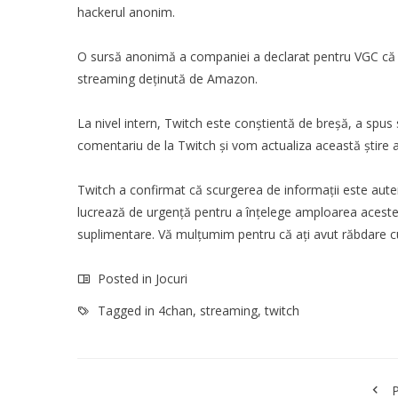
hackerul anonim.
O sursă anonimă a companiei a declarat pentru
VGC
că 
streaming deținută de Amazon.
La nivel intern, Twitch este conștientă de breșă, a spus s
comentariu de la Twitch și vom actualiza această știre 
Twitch a confirmat că scurgerea de informații este aute
lucrează de urgență pentru a înțelege amploarea acest
suplimentare. Vă mulțumim pentru că ați avut răbdare cu
Posted in
Jocuri
Tagged in
4chan
,
streaming
,
twitch
P