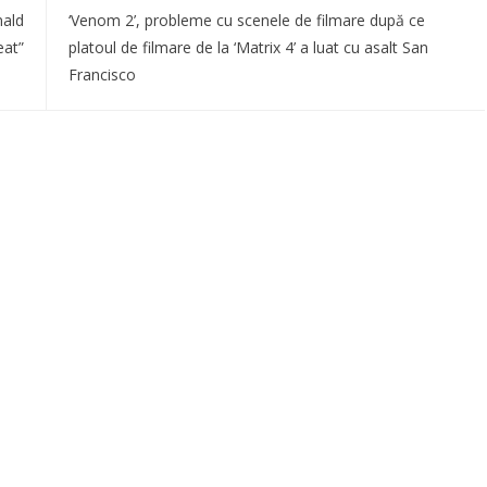
nald
‘Venom 2’, probleme cu scenele de filmare după ce
eat”
platoul de filmare de la ‘Matrix 4’ a luat cu asalt San
Francisco