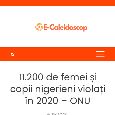
Skip
to
content
11.200 de femei și
copii nigerieni violați
în 2020 – ONU
23/11/2021