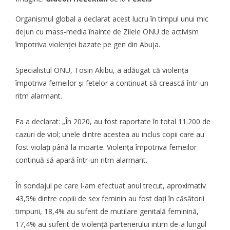
Organismul global
a declarat
acest lucru în timpul unui mic
dejun cu mass-media înainte de Zilele ONU de activism
împotriva violenței bazate pe gen din Abuja.
Specialistul ONU, Tosin Akibu, a adăugat că violența
împotriva femeilor și fetelor a continuat să crească într-un
ritm alarmant.
Ea a declarat: „În 2020, au fost raportate în total 11.200 de
cazuri de viol; unele dintre acestea au inclus copii care au
fost violați până la moarte. Violența împotriva femeilor
continuă să apară într-un ritm alarmant.
În sondajul pe care l-am efectuat anul trecut, aproximativ
43,5% dintre copiii de sex feminin au fost dați în căsătorii
timpurii, 18,4% au suferit de mutilare genitală feminină,
17,4% au suferit de violență partenerului intim de-a lungul