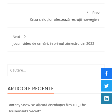
Prev
Criza chiloților afectează recruții norvegieni
Next
Jocuri video de urmărit în primul trimestru din 2022
Caută
după:
ARTICOLE RECENTE
Brittany Snow se alătură distribuției filmului „The
Housemaid’s Secret”