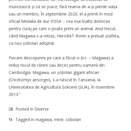
muncească și să se joace; fără teama de a-și pierde viața
sau un membru. În septembrie 2020, el a primit în mod
oficial Medalia de Aur PDSA – cea mai înaltă distincție
pentru curaj pe care o poate primi un animal. Anul trecut,
când Magawa s-a retras, HeroRAT Ronin a preluat ștafeta,
ca nou șobolan adoptat.
Fiecare descoperire pe care a făcut-o (n.r. – Magawa) a
redus riscul de rănire sau deces pentru oamenii din
Cambodgia. Magawa, un șobolan gigant african
(Cricetomys ansorgei), s-a născut în Tanzania, la
Universitatea de Agricultură Sokoine (SUA), în noiembrie
2013.”
Posted in
Diverse
Tagged in
magawa
,
mine
,
sobolan