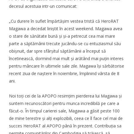
decesul acestuia intr-un comunicat
:
„Cu durere în suflet împărtășim vestea tristă că HeroRAT
Magawa a decedat liniștit în acest weekend. Magawa avea
o stare de sănătate bună și și-a petrecut cea mai mare
parte a săptămânii trecute jucându-se cu entuziasmul său
obișnuit, dar spre sfârșitul săptămânii a început să
încetinească, dormind mai mult și arătând mai puțin interes
pentru mâncare în ultimele sale zile. Magawa își sărbătorise
recent ziua de naștere în noiembrie, împlinind vârsta de 8
ani.
Noi toți cei de la APOPO resimțim pierderea lui Magawa și
suntem recunoscători pentru munca incredibilă pe care a
făcut-o. În timpul carierei sale, Magawa a găsit peste 100
de mine terestre și alți explozibili, ceea ce îl face cel mai de
succes HeroRAT al APOPO până în prezent. Contribuția sa
permite comunităților din Cambodgia să trăiască, să