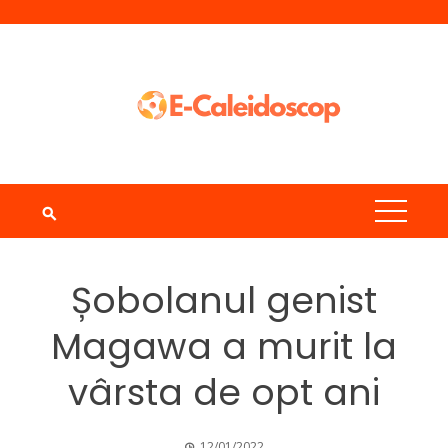
Skip
to
content
Șobolanul genist
Magawa a murit la
vârsta de opt ani
12/01/2022