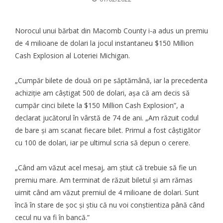
Norocul unui bărbat din Macomb County i-a adus un premiu
de 4 milioane de dolari la jocul instantaneu $150 Million
Cash Explosion al Loteriei Michigan.
„Cumpăr bilete de două ori pe săptămână, iar la precedenta
achiziție am câștigat 500 de dolari, așa că am decis să
cumpăr cinci bilete la $150 Million Cash Explosion”,
a
declarat jucătorul
în vârstă de 74 de ani. „Am răzuit codul
de bare și am scanat fiecare bilet. Primul a fost câștigător
cu 100 de dolari, iar pe ultimul scria să depun o cerere.
„Când am văzut acel mesaj, am știut că trebuie să fie un
premiu mare. Am terminat de răzuit biletul și am rămas
uimit când am văzut premiul de 4 milioane de dolari. Sunt
încă în stare de șoc și știu că nu voi conștientiza până când
cecul nu va fi în bancă.”