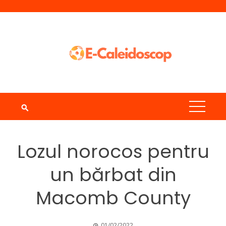
Skip
to
content
Lozul norocos pentru
un bărbat din
Macomb County
01/02/2022