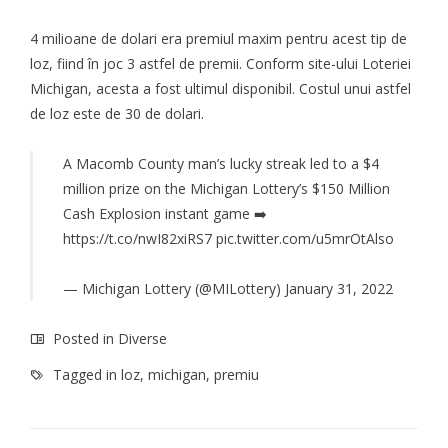
4 milioane de dolari era premiul maxim pentru acest tip de
loz, fiind în joc 3 astfel de premii. Conform site-ului Loteriei
Michigan, acesta a fost ultimul disponibil. Costul unui astfel
de loz este de 30 de dolari.
A Macomb County man’s lucky streak led to a $4
million prize on the Michigan Lottery’s $150 Million
Cash Explosion instant game ➡️
https://t.co/nwI82xiRS7
pic.twitter.com/u5mrOtAlso
— Michigan Lottery (@MILottery)
January 31, 2022
Posted in
Diverse
Tagged in
loz
,
michigan
,
premiu