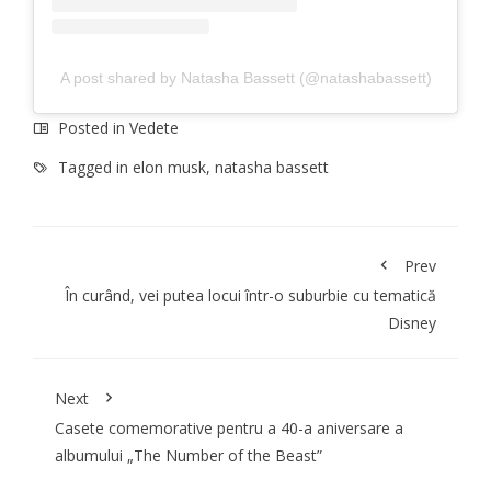
A post shared by Natasha Bassett (@natashabassett)
Posted in
Vedete
Tagged in
elon musk
,
natasha bassett
Prev
În curând, vei putea locui într-o suburbie cu tematică
Disney
Next
Casete comemorative pentru a 40-a aniversare a
albumului „The Number of the Beast”