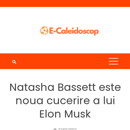
Skip
to
content
Natasha Bassett este
noua cucerire a lui
Elon Musk
22/02/2022