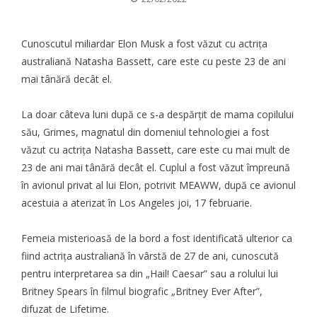
Cunoscutul miliardar Elon Musk a fost văzut cu actrița
australiană Natasha Bassett, care este cu peste 23 de ani
mai tânără decât el.
La doar câteva luni după ce s-a despărțit de mama copilului
său, Grimes, magnatul din domeniul tehnologiei a fost
văzut cu actrița Natasha Bassett, care este cu mai mult de
23 de ani mai tânără decât el. Cuplul a fost văzut împreună
în avionul privat al lui Elon, potrivit
MEAWW
, după ce avionul
acestuia a aterizat în Los Angeles joi, 17 februarie.
Femeia misterioasă de la bord a fost identificată ulterior ca
fiind actrița australiană în vârstă de 27 de ani, cunoscută
pentru interpretarea sa din „Hail! Caesar” sau a rolului lui
Britney Spears
în filmul biografic „Britney Ever After”,
difuzat de Lifetime.