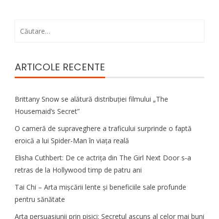
Caută
după:
ARTICOLE RECENTE
Brittany Snow se alătură distribuției filmului „The
Housemaid’s Secret”
O cameră de supraveghere a traficului surprinde o faptă
eroică a lui Spider-Man în viața reală
Elisha Cuthbert: De ce actrița din The Girl Next Door s‑a
retras de la Hollywood timp de patru ani
Tai Chi – Arta mișcării lente și beneficiile sale profunde
pentru sănătate
Arta persuasiunii prin pisici: Secretul ascuns al celor mai buni