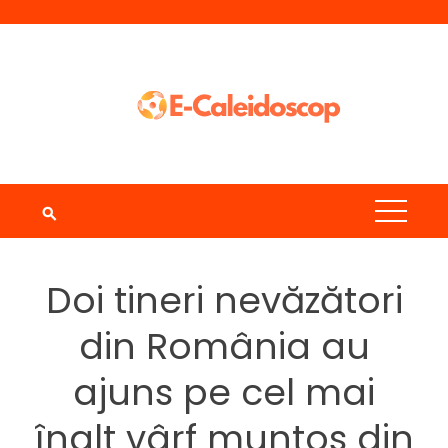
Skip
to
content
Doi tineri nevăzători
din România au
ajuns pe cel mai
înalt vârf muntos din