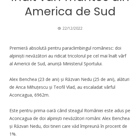
America de Sud
22/12/2022
Premieră absolută pentru paraclimbingul românesc: doi
alpinişti nevăzători au ridicat tricolorul pe cel mai înalt vârf
al Americii de Sud, anunţă Ministerul Sportului.
Alex Benchea (23 de ani) şi Răzvan Nedu (25 de ani), alături
de Anca Mihuţescu şi Teofil Vlad, au escaladat vârful
Aconcagua, 6962m.
Este pentru prima oară când steagul României este adus pe
Aconcagua de doi alpinişti nevăzători români: Alex Benchea
şi Răzvan Nedu, doi tineri care văd împreună în procent de
1%.