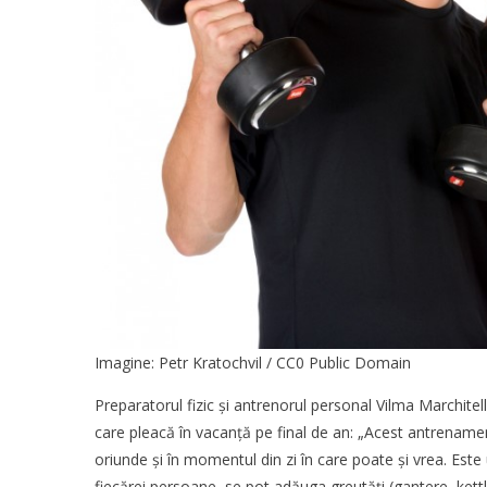
Imagine:
Petr Kratochvil
/ CC0 Public Domain
Preparatorul fizic și antrenorul personal Vilma Marchitel
care pleacă în vacanță pe final de an: „Acest antrenamen
oriunde și în momentul din zi în care poate și vrea. Este 
fiecărei persoane, se pot adăuga greutăți (gantere, kett