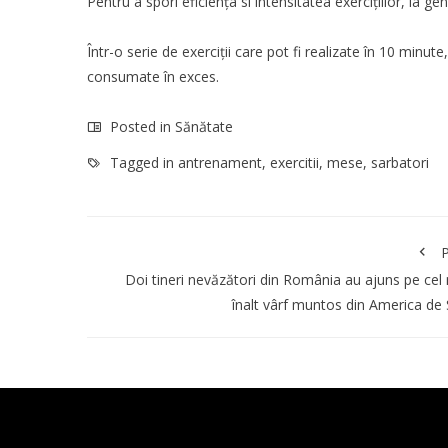
Pentru a spori eficiența si intensitatea exercițiilor, la g
Într-o serie de exerciții care pot fi realizate în 10 minute,
consumate în exces.
Posted in
Sănătate
Tagged in
antrenament
,
exercitii
,
mese
,
sarbatori
P
Doi tineri nevăzători din România au ajuns pe cel
înalt vârf muntos din America de