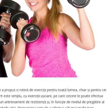
li
a propus
o rutină de exerciții pentru toată lumea, chiar și pentru cei
t este simplu, cu exerciții ușoare, pe care oricine le poate efectua
un antrenament de rezistență și, în funcție de nivelul de pregătire al
lebells etc). Propunerea este de a efectua cât mai multe ture,