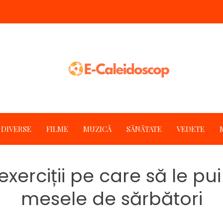
DIVERSE
FILME
MUZICĂ
SĂNĂTATE
VEDETE
xerciții pe care să le pu
mesele de sărbători