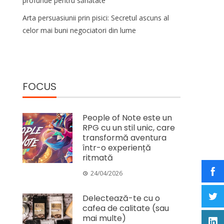
profunde pentru sănătate
Arta persuasiunii prin pisici: Secretul ascuns al
celor mai buni negociatori din lume
FOCUS
People of Note este un
RPG cu un stil unic, care
transformă aventura
într-o experiență
ritmată
24/04/2026
Delectează-te cu o
cafea de calitate (sau
mai multe)