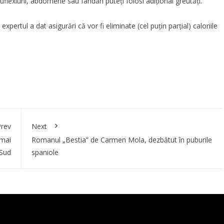
enuflexiuni, abdomene sau fandări puteți folosi adițional greutăți.
 expertul a dat asigurări că vor fi eliminate (cel puțin parțial) caloriile
rev
Next
 mai
Romanul „Bestia” de Carmen Mola, dezbătut în puburile
 Sud
spaniole