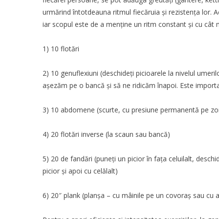
urmărind întotdeauna ritmul fiecăruia și rezistența lo
iar scopul este de a menține un ritm constant și cu cât 
1) 10 flotări
2) 10 genuflexiuni (deschideți picioarele la nivelul umer
așezăm pe o bancă și să ne ridicăm înapoi. Este importa
3) 10 abdomene (scurte, cu presiune permanentă pe z
4) 20
flotări inverse
(la scaun sau bancă)
5) 20 de fandări (puneți un picior în fața celuilalt, desch
picior și apoi cu celălalt)
6) 20″ plank (planşa – cu mâinile pe un covoraș sau cu ant