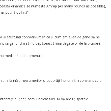
r. Această dinamică se numește Amrap (As many rounds as possible),
mai puțină odihnă”.
ilor și efectuați coborâri/urcări ca și cum am avea de gând să ne
nt ca genunchii să nu depășească linia degetelor de la picioare)
ona mediană a
abdomenului
)
ideți-le la înălțimea umerilor și coborâți într-un ritm constant cu un
ebrațele, țineți corpul ridicat fără să vă arcuiți spatele)