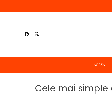
Skip
to
content
ACASĂ
Cele mai simple e