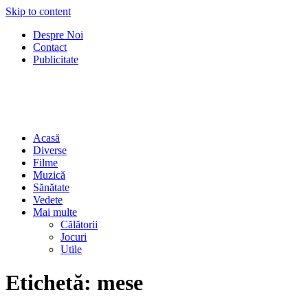
Skip to content
Despre Noi
Contact
Publicitate
Acasă
Diverse
Filme
Muzică
Sănătate
Vedete
Mai multe
Călătorii
Jocuri
Utile
Etichetă:
mese