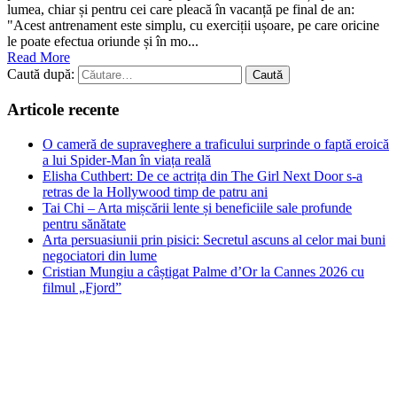
lumea, chiar și pentru cei care pleacă în vacanță pe final de an:
"Acest antrenament este simplu, cu exerciții ușoare, pe care oricine
le poate efectua oriunde și în mo...
Read More
Caută după:
Articole recente
O cameră de supraveghere a traficului surprinde o faptă eroică
a lui Spider-Man în viața reală
Elisha Cuthbert: De ce actrița din The Girl Next Door s‑a
retras de la Hollywood timp de patru ani
Tai Chi – Arta mișcării lente și beneficiile sale profunde
pentru sănătate
Arta persuasiunii prin pisici: Secretul ascuns al celor mai buni
negociatori din lume
Cristian Mungiu a câștigat Palme d’Or la Cannes 2026 cu
filmul „Fjord”