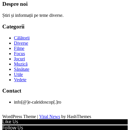
Despre noi
Știri și informații pe teme diverse.
Categorii
Călătorii
Diverse
Filme
Focus
Jocuri
Muzică
Sănătate
Utile
Vedete
Contact
info[@]e-caleidoscop[.]ro
WordPress Theme
|
Viral News
by HashThemes
Like Us
Follow Us