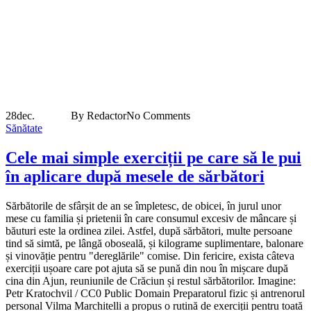
28
dec.
By Redactor
No Comments
Sănătate
Cele mai simple exerciții pe care să le pui
în aplicare după mesele de sărbători
Sărbătorile de sfârșit de an se împletesc, de obicei, în jurul unor
mese cu familia și prietenii în care consumul excesiv de mâncare și
băuturi este la ordinea zilei. Astfel, după sărbători, multe persoane
tind să simtă, pe lângă oboseală, și kilograme suplimentare, balonare
și vinovăție pentru "dereglările" comise. Din fericire, exista câteva
exerciții ușoare care pot ajuta să se pună din nou în mișcare după
cina din Ajun, reuniunile de Crăciun și restul sărbătorilor. Imagine:
Petr Kratochvil / CC0 Public Domain Preparatorul fizic și antrenorul
personal Vilma Marchitelli a propus o rutină de exerciții pentru toată