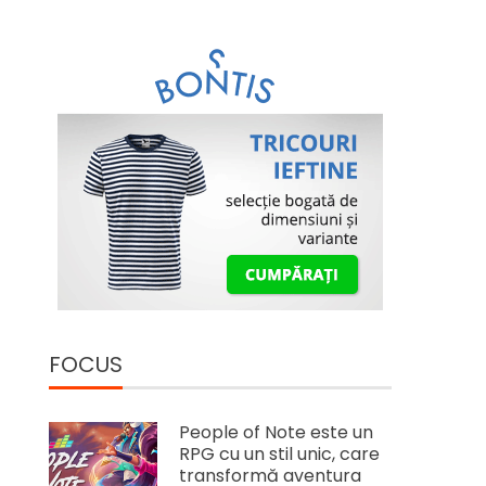
FOCUS
People of Note este un
RPG cu un stil unic, care
transformă aventura