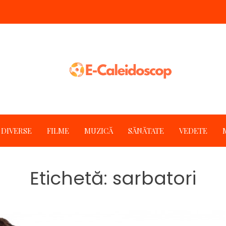
DIVERSE
FILME
MUZICĂ
SĂNĂTATE
VEDETE
Etichetă:
sarbatori