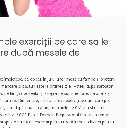
ple exerciții pe care să le
care după mesele de
se împletesc, de obicei, în jurul unor mese cu familia și prietenii
mâncare și băuturi este la ordinea zilei. Astfel, după sărbători,
ă, pe lângă oboseală, și kilograme suplimentare, balonare și
" comise. Din fericire, exista câteva exerciții ușoare care pot
mișcare după cina din Ajun, reuniunile de Crăciun și restul
Kratochvil / CC0 Public Domain Preparatorul fizic și antrenorul
propus o rutină de exerciții pentru toată lumea, chiar și pentru