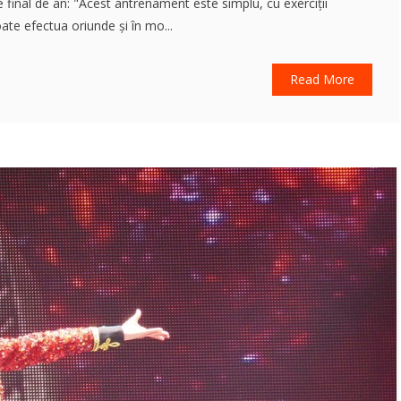
e final de an: "Acest antrenament este simplu, cu exerciții
ate efectua oriunde și în mo...
Read More