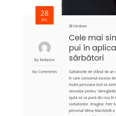
28
dec.
Sănătate
Cele mai sim
pui în apli
sărbători
By Redactor
No Comments
Sărbătorile de sfârșit de an 
în care consumul excesiv de 
multe persoane tind să simt
vinovăție pentru "dereglările
ajuta să se pună din nou în 
sărbătorilor. Imagine: Petr 
personal Vilma Marchitelli a 