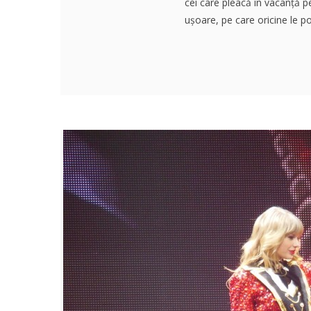
cei care pleacă în vacanță p
ușoare, pe care oricine le po