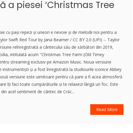
tă a piesei ‘Christmas Tree
ie cu pași repezi și uneori e nevoie și de melodii noi pentru a
ylor Swift Red Tour by Jana Beamer / CC BY 2.0 (UPI) -- Taylor
ersiune reînregistrată a cântecului său de sărbători din 2019,
odia, intitulată acum "Christmas Tree Farm (Old Timey
 pentru streaming exclusiv pe Amazon Music. Noua versiune
instrumentiști și a fost înregistrată la studiourile iconice Abbey
ouă versiune este uimitoare pentru că pare a fi acea atmosferă
are îți faci toate cumpărăturile și te relaxezi lângă un foc. Este
 din acel sentiment de cântec de Crăc...
Read More