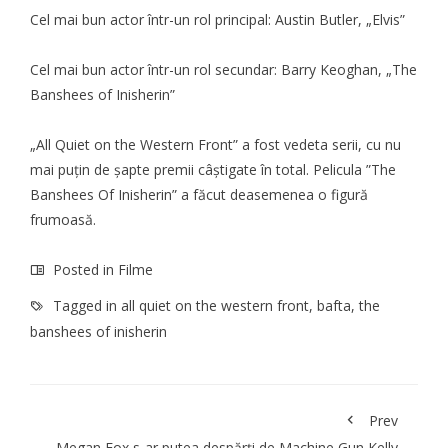
Cel mai bun actor într-un rol principal: Austin Butler, „Elvis”
Cel mai bun actor într-un rol secundar: Barry Keoghan, „The
Banshees of Inisherin”
„All Quiet on the Western Front” a fost vedeta serii, cu nu
mai puțin de șapte
premii
câștigate în total. Pelicula ”The
Banshees Of Inisherin” a făcut deasemenea o figură
frumoasă.
Posted in
Filme
Tagged in
all quiet on the western front
,
bafta
,
the
banshees of inisherin
Prev
Megan Fox s-ar putea despărți de Machine Gun Kelly