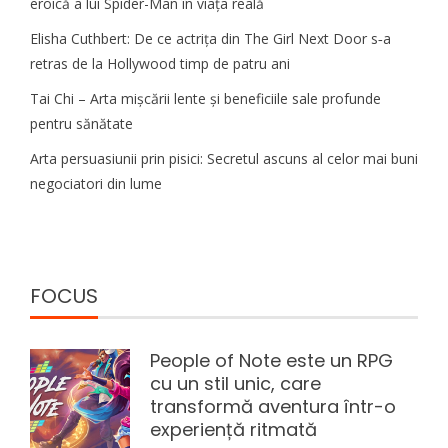
eroică a lui Spider-Man în viața reală
Elisha Cuthbert: De ce actrița din The Girl Next Door s‑a
retras de la Hollywood timp de patru ani
Tai Chi – Arta mișcării lente și beneficiile sale profunde
pentru sănătate
Arta persuasiunii prin pisici: Secretul ascuns al celor mai buni
negociatori din lume
FOCUS
People of Note este un RPG
cu un stil unic, care
transformă aventura într-o
experiență ritmată