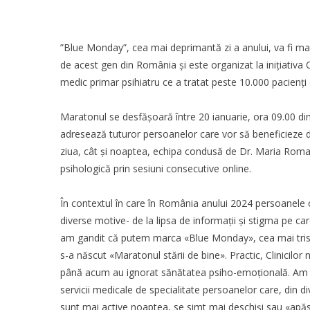
”Blue Monday”, cea mai deprimantă zi a anului, va fi ma
de acest gen din România și este organizat la inițiativa
medic primar psihiatru ce a tratat peste 10.000 pacienți
Maratonul se desfășoară între 20 ianuarie, ora 09.00 dim
adresează tuturor persoanelor care vor să beneficieze de
ziua, cât și noaptea, echipa condusă de Dr. Maria Roman îș
psihologică prin sesiuni consecutive online.
În contextul în care în România anului 2024 persoanele 
diverse motive- de la lipsa de informații și stigma pe car
am gandit că putem marca «
Blue Monday
», cea mai tri
s-a născut «Maratonul stării de bine». Practic, Clinicilor
până acum au ignorat sănătatea psiho-emoțională. Am ale
servicii medicale de specialitate persoanelor care, din di
sunt mai active noaptea, se simt mai deschiși sau «apă