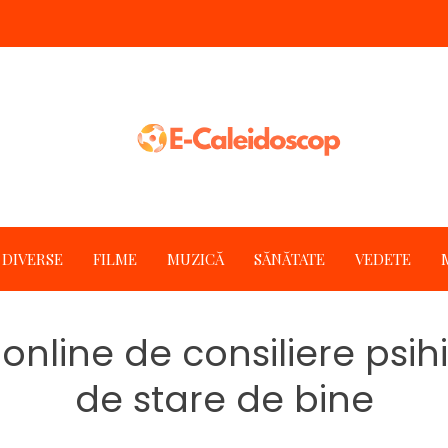
DIVERSE
FILME
MUZICĂ
SĂNĂTATE
VEDETE
nline de consiliere psih
de stare de bine