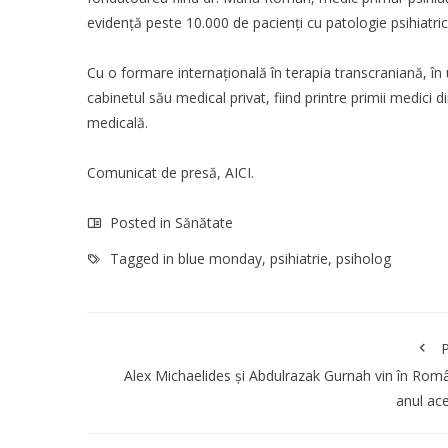
evidență peste 10.000 de pacienți cu patologie psihiatr
Cu o formare internațională în terapia transcraniană, în 
cabinetul său medical privat, fiind printre primii medici
medicală.
Comunicat de presă,
AICI
.
Posted in
Sănătate
Tagged in
blue monday
,
psihiatrie
,
psiholog
P
Alex Michaelides și Abdulrazak Gurnah vin în Rom
anul ac