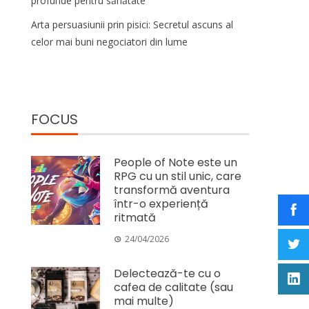
profunde pentru sănătate
Arta persuasiunii prin pisici: Secretul ascuns al
celor mai buni negociatori din lume
FOCUS
People of Note este un
RPG cu un stil unic, care
transformă aventura
într-o experiență
ritmată
24/04/2026
Delectează-te cu o
cafea de calitate (sau
mai multe)