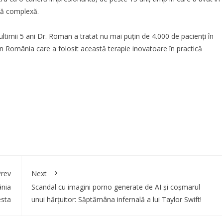
ică complexă.
ultimii 5 ani Dr. Roman a tratat nu mai puțin de 4.000 de pacienți în
 din România care a folosit această terapie inovatoare în practică
rev
Next
ânia
Scandal cu imagini porno generate de AI și coșmarul
esta
unui hărțuitor: Săptămâna infernală a lui Taylor Swift!