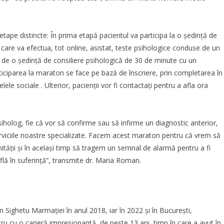
etape distincte: În prima etapă pacientul va participa la o ședință de
n care va efectua, tot online, asistat, teste psihologice conduse de un
ia de o ședință de consiliere psihologică de 30 de minute cu un
ticiparea la maraton se face pe bază de înscriere, prin completarea în
lele sociale . Ulterior, pacienții vor fi contactați pentru a afla ora
iholog, fie că vor să confirme sau să infirme un diagnostic anterior,
serviciile noastre specializate. Facem acest maraton pentru că vrem să
ții și în același timp să tragem un semnal de alarmă pentru a fi
află în suferință”, transmite dr. Maria Roman.
n Sighetu Marmației în anul 2018, iar în 2022 și în București,
u cu o carieră impresionantă, de peste 13 ani, timp în care a avut în