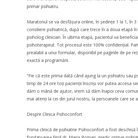
primar psihiatru.
Maratonul se va desfășura online, în ședințe 1 la 1, în 3 
consiliere psihiatrică, după care trece în a doua etapă î
psiholog clinician. În ultima etapă, pacientul va benefic
psihoterapeut. Tot procesul este 100% confidențial. Par
prealabil a unui formular, disponibil pe paginile de pe rețe
exactă a programării.
”Fie că este prima dată când ajung la un psihiatru sau ps
timp de 24 ore toți pacienții înscriși vor putea accesa 
dăm o mână de ajutor, vrem să dăm înapoi ceva comunită
mai atenți la cei din jurul nostru, la persoanele care se 
Despre Clinica Psihoconfort
Prima clinică de psihiatrie Psihoconfort a fost deschisă î
fondatoarea fiind dr. Maria Roman, medic primar psihiatr