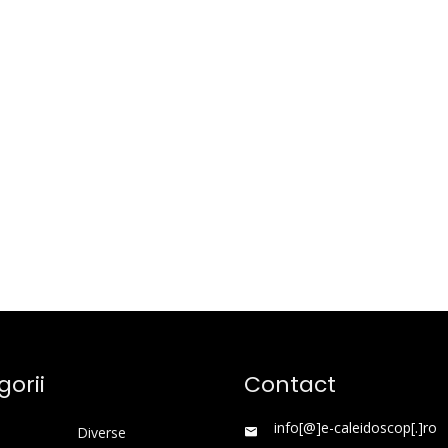
orii
Contact
info[@]e-caleidoscop[.]ro
Diverse