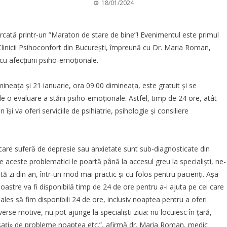
18/01/2024
rcată printr-un ”Maraton de stare de bine”! Evenimentul este primul
 Clinicii Psihoconfort din București, împreună cu Dr. Maria Roman,
 cu afecțiuni psiho-emoționale.
ineața și 21 ianuarie, ora 09.00 dimineața, este gratuit și se
 o evaluare a stării psiho-emoționale. Astfel, timp de 24 ore, atât
i va oferi serviciile de psihiatrie, psihologie și consiliere
care suferă de depresie sau anxietate sunt sub-diagnosticate din
e aceste problematici le poartă până la accesul greu la specialiști, ne-
stă zi din an, într-un mod mai practic și cu folos pentru pacienți. Așa
 noastre va fi disponibilă timp de 24 de ore pentru a-i ajuta pe cei care
s să fim disponibili 24 de ore, inclusiv noaptea pentru a oferi
verse motive, nu pot ajunge la specialiști ziua: nu locuiesc în țară,
sați» de probleme noaptea etc.”, afirmă dr. Maria Roman, medic